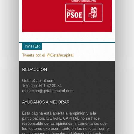
TWITTER
Tweets por el @Getafecapital.
REDACCIÓN
GetafeCapital.com
Teléfono: 601 42 30 34
redaccion@getafecapital.com
AYÚDANOS A MEJORAR
Esta página está abierta a la opinión y a la
participación. GETAFE CAPITAL no se hace
responsable de las opiniones ni comentarios que
los lectores expresen, tanto en las noticias, como
en la sección participativa El Rincón del Lector.