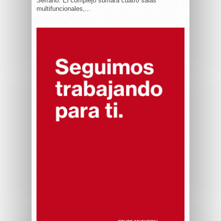
Serrano. El complejo sumará cuatro salas
multifuncionales,...