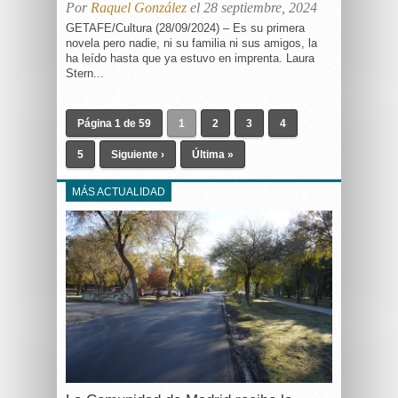
Por
Raquel González
el 28 septiembre, 2024
GETAFE/Cultura (28/09/2024) – Es su primera
novela pero nadie, ni su familia ni sus amigos, la
ha leído hasta que ya estuvo en imprenta. Laura
Stern...
Página 1 de 59
1
2
3
4
5
Siguiente ›
Última »
MÁS ACTUALIDAD