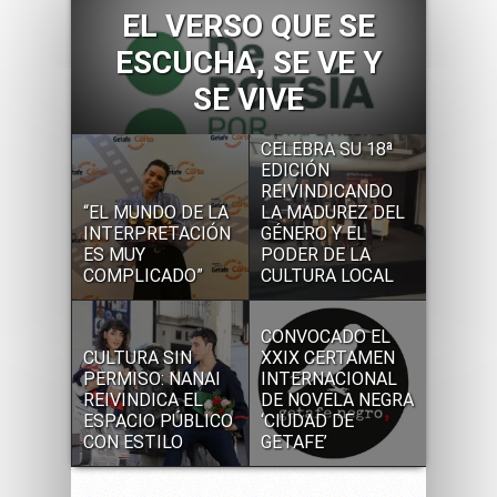
EL VERSO QUE SE
ESCUCHA, SE VE Y
SE VIVE
GETAFE NEGRO
CELEBRA SU 18ª
EDICIÓN
REIVINDICANDO
“EL MUNDO DE LA
LA MADUREZ DEL
INTERPRETACIÓN
GÉNERO Y EL
ES MUY
PODER DE LA
COMPLICADO”
CULTURA LOCAL
CONVOCADO EL
CULTURA SIN
XXIX CERTAMEN
PERMISO: NANAI
INTERNACIONAL
REIVINDICA EL
DE NOVELA NEGRA
ESPACIO PÚBLICO
‘CIUDAD DE
CON ESTILO
GETAFE’