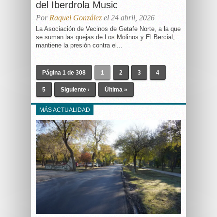
del Iberdrola Music
Por
Raquel González
el 24 abril, 2026
La Asociación de Vecinos de Getafe Norte, a la que
se suman las quejas de Los Molinos y El Bercial,
mantiene la presión contra el...
Página 1 de 308
1
2
3
4
5
Siguiente ›
Última »
MÁS ACTUALIDAD