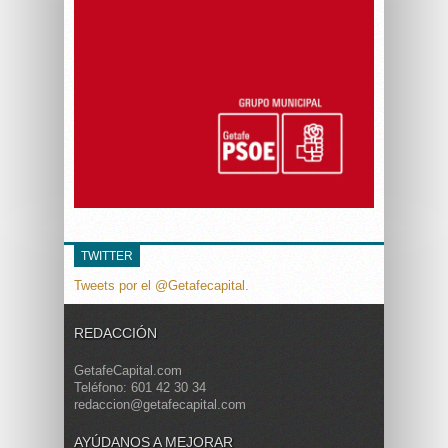
TWITTER
Tweets por el @Getafecapital.
REDACCIÓN
GetafeCapital.com
Teléfono: 601 42 30 34
redaccion@getafecapital.com
AYÚDANOS A MEJORAR