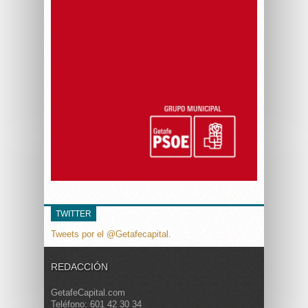
TWITTER
Tweets por el @Getafecapital.
REDACCIÓN
GetafeCapital.com
Teléfono: 601 42 30 34