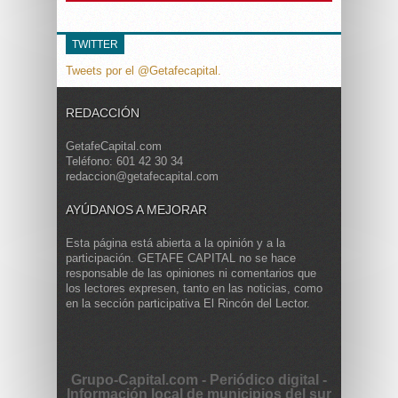
TWITTER
Tweets por el @Getafecapital.
REDACCIÓN
GetafeCapital.com
Teléfono: 601 42 30 34
redaccion@getafecapital.com
AYÚDANOS A MEJORAR
Esta página está abierta a la opinión y a la
participación. GETAFE CAPITAL no se hace
responsable de las opiniones ni comentarios que
los lectores expresen, tanto en las noticias, como
en la sección participativa El Rincón del Lector.
Grupo-Capital.com - Periódico digital -
Información local de municipios del sur