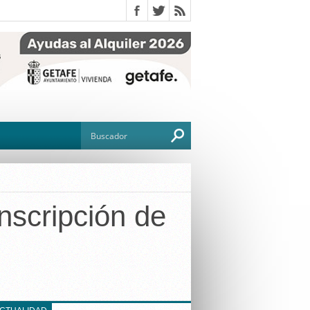
nscripción de
O
TO
G