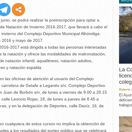
EXPERIENCIA
MÁS 
IN MEMORIAM
MEMORIA RECUPERA
unio, se podrá realizar la preinscripción para optar a
UN MINUTO EN EL
de Natación de Invierno 2016-2017, que llevará a cabo el
MUSEO
 invierno del Complejo Deportivo Municipal Alhóndiga-
VARIOS
de 2016 y mayo de 2017.
016-2017 está dirigida a todas las personas interesadas
e la natación y ofrece las modalidades de matronatación,
de natación infantil, aquafitness, natación adultos,
es y natación espalda.
La Co
licen
en las oficinas de atención al usuario del Complejo
coleg
I, carretera de Getafe a Leganés s/n; Complejo Deportivo
Roberto
n Juan de Borbón s/n, de lunes a viernes de 9.00 a 20.15
El Ayun
, calle Leoncio Rojas, 18, de lunes a jueves de 8.45 a
deficie
trabajo
as; y en la delegación de Deportes, calle Daoíz, 16, de
 en cualquiera de estos cursos no implica la obtención de
tudes a los resultados del sorteo público que se celebrará