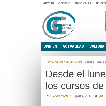
GETAFE
OPINIÓN
SECCIONES
EDICIÓ
OPINIÓN
ACTUALIDAD
CULTURA
A FIN DE CUENTAS
POLÍTICA
Home
/
Getafe
/
Breves Getafe
/
Desde el lunes se
PALABRA DE CONCEJAL
ECONOMÍA
LA PIEDRA DE SÍSIFO
Desde el lune
SOCIEDAD
EL SACAPUNTAS
BREVES
los cursos de
TODAS LAS BANDERAS
ROTAS
EL RINCÓN DEL LECTOR
Por
Redacción
el 3 junio, 2016
@Get