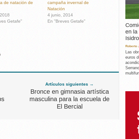
 de natación de
campaña invernal de
Natación
 2018
4 junio, 2014
ves Getafe"
En "Breves Getafe"
Comie
en la
Isidro
Roberto
Las obr
euros d
acondic
Serrano
multifun
Artículos siguientes →
Bronce en gimnasia artística
os
masculina para la escuela de
El Bercial