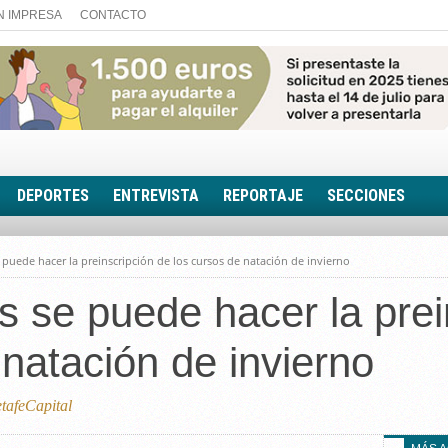
N IMPRESA
CONTACTO
DEPORTES
ENTREVISTA
REPORTAJE
SECCIONES
FOTONOTICIA
 puede hacer la preinscripción de los cursos de natación de invierno
EL AULA SIN MUROS
s se puede hacer la prei
LOOK TOTAL
RINCÓN PSICOLÓGIC
 natación de invierno
TRIBUNA CON ACEN
EL RINCÓN DE ACOE
afeCapital
RUTA DE LA MEMORIA
LA VOZ DE LA