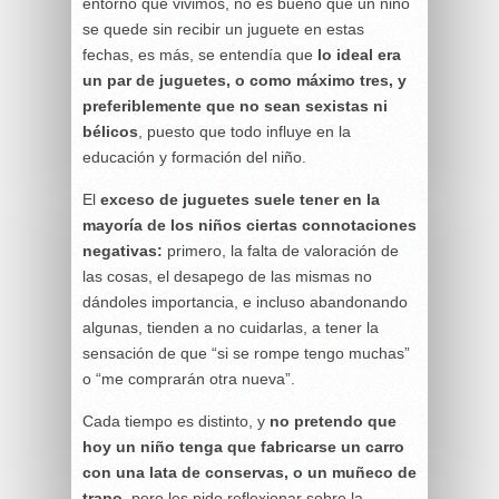
entorno que vivimos, no es bueno que un niño
se quede sin recibir un juguete en estas
fechas, es más, se entendía que
lo ideal era
un par de juguetes, o como máximo tres, y
preferiblemente que no sean sexistas ni
bélicos
, puesto que todo influye en la
educación y formación del niño.
El
exceso de juguetes suele tener en la
mayoría de los niños ciertas connotaciones
negativas:
primero, la falta de valoración de
las cosas, el desapego de las mismas no
dándoles importancia, e incluso abandonando
algunas, tienden a no cuidarlas, a tener la
sensación de que “si se rompe tengo muchas”
o “me comprarán otra nueva”.
Cada tiempo es distinto, y
no pretendo que
hoy un niño tenga que fabricarse un carro
con una lata de conservas, o un muñeco de
trapo
, pero les pido reflexionar sobre la