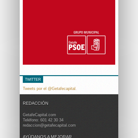
TWITTER
Tweets por el @Getafecapital.
REDACCIÓN
GetafeCapital.com
Teléfono: 601 42 30 34
redaccion@getafecapital.com
AYÚDANOS A MEJORAR