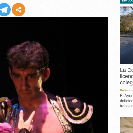
EXPERIENCIA
MÁS 
IN MEMORIAM
MEMORIA RECUPERA
UN MINUTO EN EL
MUSEO
VARIOS
La Co
licen
coleg
Roberto
El Ayun
deficie
trabajo