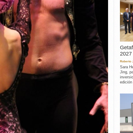
Getaf
2027 
Roberto
Sara He
Jing, p
inversi
edición