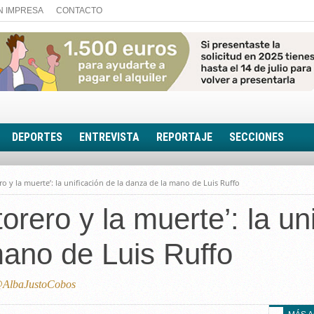
N IMPRESA
CONTACTO
DEPORTES
ENTREVISTA
REPORTAJE
SECCIONES
FOTONOTICIA
rero y la muerte’: la unificación de la danza de la mano de Luis Ruffo
EL AULA SIN MUROS
torero y la muerte’: la un
LOOK TOTAL
RINCÓN PSICOLÓGIC
ano de Luis Ruffo
TRIBUNA CON ACEN
EL RINCÓN DE ACOE
lbaJustoCobos
RUTA DE LA MEMORIA
LA VOZ DE LA