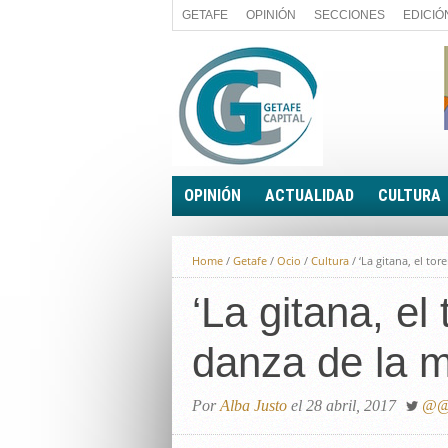
GETAFE
OPINIÓN
SECCIONES
EDICIÓ
OPINIÓN
ACTUALIDAD
CULTURA
A FIN DE CUENTAS
POLÍTICA
Home
/
Getafe
/
Ocio
/
Cultura
/
‘La gitana, el to
PALABRA DE CONCEJAL
ECONOMÍA
LA PIEDRA DE SÍSIFO
‘La gitana, el 
SOCIEDAD
EL SACAPUNTAS
BREVES
danza de la m
TODAS LAS BANDERAS
ROTAS
EL RINCÓN DEL LECTOR
Por
Alba Justo
el 28 abril, 2017
@@A