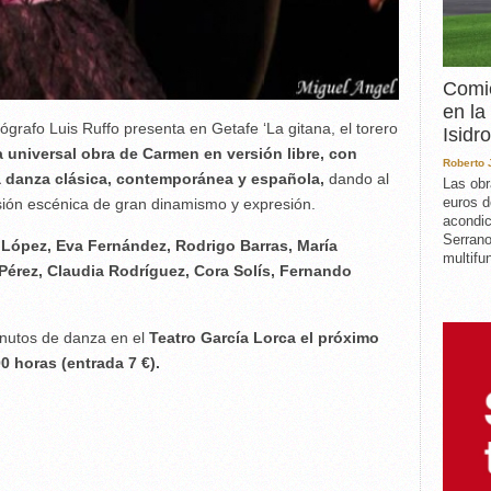
Comie
en la
ógrafo Luis Ruffo presenta en Getafe ‘La gitana, el torero
Isidro
a universal obra de Carmen en versión libre, con
Roberto
la danza clásica, contemporánea y española,
dando al
Las obr
euros d
sión escénica de gran dinamismo y expresión.
acondic
Serrano
López, Eva Fernández, Rodrigo Barras, María
multifun
Pérez, Claudia Rodríguez, Cora Solís, Fernando
inutos de danza en el
Teatro García Lorca el próximo
00 horas (entrada 7 €).