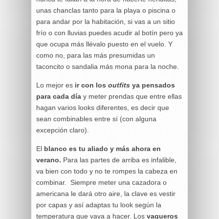
unas chanclas tanto para la playa o piscina o
para andar por la habitación, si vas a un sitio
frío o con lluvias puedes acudir al botín pero ya
que ocupa más llévalo puesto en el vuelo. Y
como no, para las más presumidas un
taconcito o sandalia más mona para la noche.
Lo mejor es
ir con los
outfits
ya pensados
para cada día
y meter prendas que entre ellas
hagan varios looks diferentes, es decir que
sean combinables entre sí (con alguna
excepción claro).
El
blanco es tu aliado y más ahora en
verano.
Para las partes de arriba es infalible,
va bien con todo y no te rompes la cabeza en
combinar.
Siempre meter una cazadora o
americana le dará otro aire, la clave es vestir
por capas y así adaptas tu look según la
temperatura que vaya a hacer. Los
vaqueros