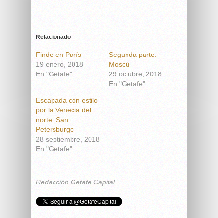
Relacionado
Finde en París
Segunda parte:
19 enero, 2018
Moscú
En "Getafe"
29 octubre, 2018
En "Getafe"
Escapada con estilo
por la Venecia del
norte: San
Petersburgo
28 septiembre, 2018
En "Getafe"
Redacción Getafe Capital