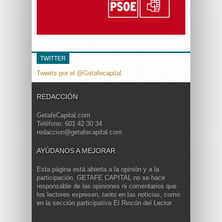
TWITTER
Tweets por el @Getafecapital.
REDACCIÓN
GetafeCapital.com
Teléfono: 601 42 30 34
redaccion@getafecapital.com
AYÚDANOS A MEJORAR
Esta página está abierta a la opinión y a la
participación. GETAFE CAPITAL no se hace
responsable de las opiniones ni comentarios que
los lectores expresen, tanto en las noticias, como
en la sección participativa El Rincón del Lector.