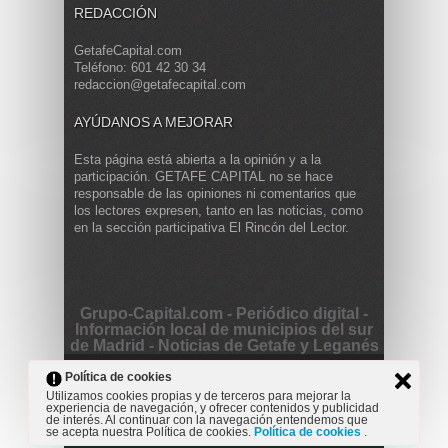
REDACCIÓN
GetafeCapital.com
Teléfono: 601 42 30 34
redaccion@getafecapital.com
AYÚDANOS A MEJORAR
Esta página está abierta a la opinión y a la
participación. GETAFE CAPITAL no se hace
responsable de las opiniones ni comentarios que
los lectores expresen, tanto en las noticias, como
en la sección participativa El Rincón del Lector.
Grupo-Capital.com - Periódico digital -
Información local de municipios del sur
de Madrid - Noticias de Getafe y Leganés
Copyright © 2013 Getafe Capital. Powered by
Grodmar
Política de cookies
Project
Utilizamos cookies propias y de terceros para mejorar la
experiencia de navegación, y ofrecer contenidos y publicidad
Opinión
Actualidad
Cultura
Deportes
Entrevista
de interés. Al continuar con la navegación entendemos que
Reportaje
Secciones
se acepta nuestra Política de cookies.
Política de cookies
.