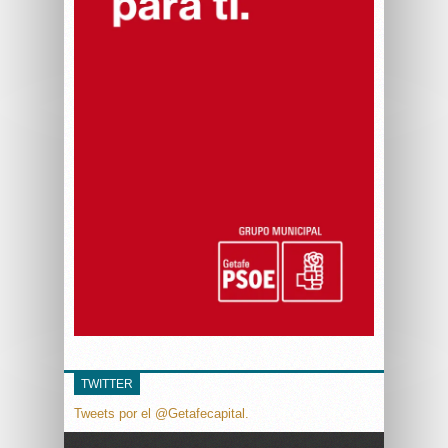
TWITTER
Tweets por el @Getafecapital.