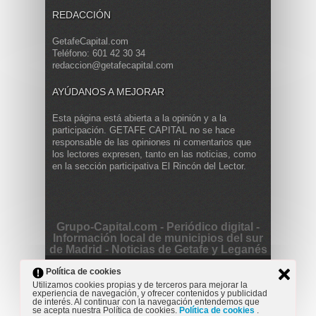
REDACCIÓN
GetafeCapital.com
Teléfono: 601 42 30 34
redaccion@getafecapital.com
AYÚDANOS A MEJORAR
Esta página está abierta a la opinión y a la
participación. GETAFE CAPITAL no se hace
responsable de las opiniones ni comentarios que
los lectores expresen, tanto en las noticias, como
en la sección participativa El Rincón del Lector.
Grupo-Capital.com - Periódico digital -
Información local de municipios del sur
de Madrid - Noticias de Getafe y Leganés
Copyright © 2013 Getafe Capital. Powered by
Grodmar
Política de cookies
Project
Utilizamos cookies propias y de terceros para mejorar la
experiencia de navegación, y ofrecer contenidos y publicidad
Opinión
Actualidad
Cultura
Deportes
Entrevista
de interés. Al continuar con la navegación entendemos que
Reportaje
Secciones
se acepta nuestra Política de cookies.
Política de cookies
.