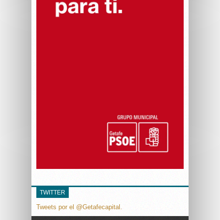
TWITTER
Tweets por el @Getafecapital.