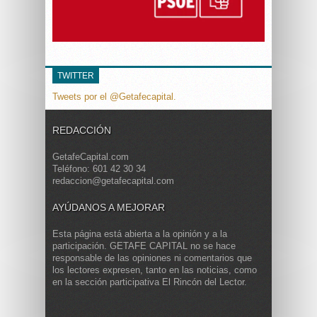
TWITTER
Tweets por el @Getafecapital.
REDACCIÓN
GetafeCapital.com
Teléfono: 601 42 30 34
redaccion@getafecapital.com
AYÚDANOS A MEJORAR
Esta página está abierta a la opinión y a la
participación. GETAFE CAPITAL no se hace
responsable de las opiniones ni comentarios que
los lectores expresen, tanto en las noticias, como
en la sección participativa El Rincón del Lector.