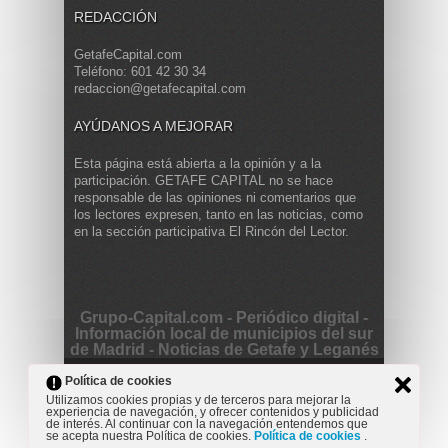
REDACCIÓN
GetafeCapital.com
Teléfono: 601 42 30 34
redaccion@getafecapital.com
AYÚDANOS A MEJORAR
Esta página está abierta a la opinión y a la
participación. GETAFE CAPITAL no se hace
responsable de las opiniones ni comentarios que
los lectores expresen, tanto en las noticias, como
en la sección participativa El Rincón del Lector.
Grupo-Capital.com - Periódico digital -
Información local de municipios del sur
de Madrid - Noticias de Getafe y Leganés
Copyright © 2013 Getafe Capital. Powered by
Grodmar
Política de cookies
Project
Utilizamos cookies propias y de terceros para mejorar la
experiencia de navegación, y ofrecer contenidos y publicidad
Opinión
Actualidad
Cultura
Deportes
Entrevista
de interés. Al continuar con la navegación entendemos que
Reportaje
Secciones
se acepta nuestra Política de cookies.
Política de cookies
.