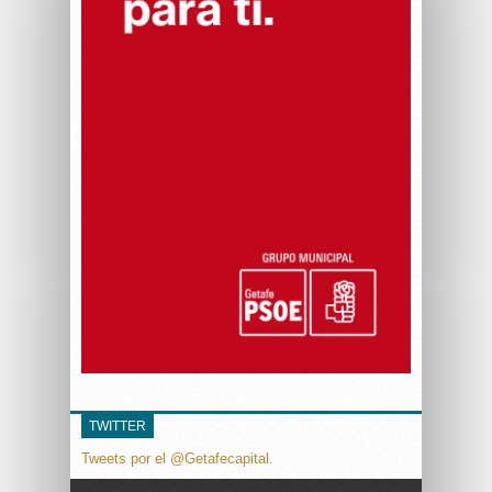
TWITTER
Tweets por el @Getafecapital.