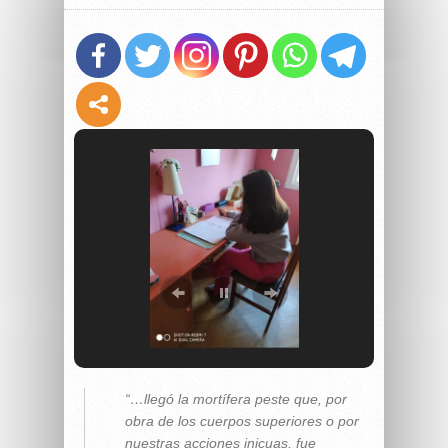
“…llegó la mortífera peste que, por
obra de los cuerpos superiores o por
nuestras acciones inicuas, fue