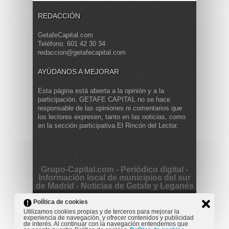
REDACCIÓN
GetafeCapital.com
Teléfono: 601 42 30 34
redaccion@getafecapital.com
AYÚDANOS A MEJORAR
Esta página está abierta a la opinión y a la
participación. GETAFE CAPITAL no se hace
responsable de las opiniones ni comentarios que
los lectores expresen, tanto en las noticias, como
en la sección participativa El Rincón del Lector.
Grupo-Capital.com - Periódico digital -
Información local de municipios del sur
de Madrid - Noticias de Getafe y Leganés
Copyright © 2013 Getafe Capital. Powered by
Grodmar
Política de cookies
Project
Utilizamos cookies propias y de terceros para mejorar la
experiencia de navegación, y ofrecer contenidos y publicidad
Opinión
Actualidad
Cultura
Deportes
Entrevista
de interés. Al continuar con la navegación entendemos que
Reportaje
Secciones