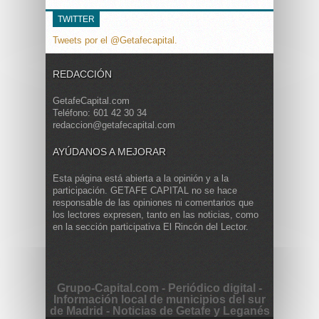
TWITTER
Tweets por el @Getafecapital.
REDACCIÓN
GetafeCapital.com
Teléfono: 601 42 30 34
redaccion@getafecapital.com
AYÚDANOS A MEJORAR
Esta página está abierta a la opinión y a la
participación. GETAFE CAPITAL no se hace
responsable de las opiniones ni comentarios que
los lectores expresen, tanto en las noticias, como
en la sección participativa El Rincón del Lector.
Grupo-Capital.com - Periódico digital -
Información local de municipios del sur
de Madrid - Noticias de Getafe y Leganés