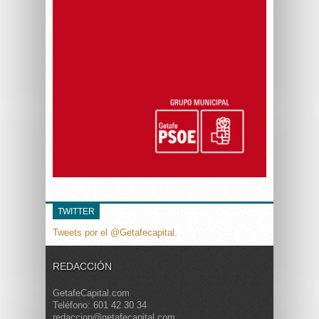
TWITTER
Tweets por el @Getafecapital.
REDACCIÓN
GetafeCapital.com
Teléfono: 601 42 30 34
redaccion@getafecapital.com