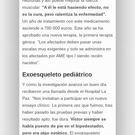
neuronas y así puede mejorar la fuerza
muscular.
“A él le está haciendo efecto, no
es la cura, pero ralentiza la enfermedad”.
Un año de tratamiento con este medicamento
asciende a 700.000 euros. Este año se ha
aprobado una nueva terapia, la primera terapia
génica. “Los afectados deben pasar unas
escalas muy exigentes y solo se administra en
los afectados por AME tipo I siendo recién
nacidos”.
Exoesqueleto pediátrico
Y como la investigación avanza un buen día
recibieron una llamada desde el Hospital La
Paz. “Nos invitaban a participar en un nuevo
ensayo clínico. La primera vez que fuimos, tras
haber pasado las pruebas previas y haber
resultado apto, fue dura.
Víctor siempre se
había puesto de pie en el bipedestador,
pero era algo estático.
El exoesqueleto