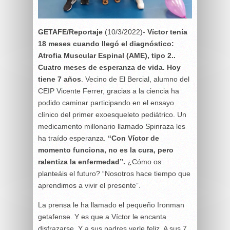
GETAFE/Reportaje
(10/3/2022)-
Víctor tenía
18 meses cuando llegó el diagnóstico:
Atrofia Muscular Espinal (AME), tipo 2..
Cuatro meses de esperanza de vida. Hoy
tiene 7 años
. Vecino de El Bercial, alumno del
CEIP Vicente Ferrer, gracias a la ciencia ha
podido caminar participando en el ensayo
clínico del primer exoesqueleto pediátrico. Un
medicamento millonario llamado Spinraza les
ha traído esperanza.
“Con Víctor de
momento funciona, no es la cura, pero
ralentiza la enfermedad”.
¿Cómo os
planteáis el futuro? “Nosotros hace tiempo que
aprendimos a vivir el presente”.
La prensa le ha llamado el pequeño Ironman
getafense. Y es que a Víctor le encanta
disfrazarse. Y a sus padres verle feliz. A sus 7