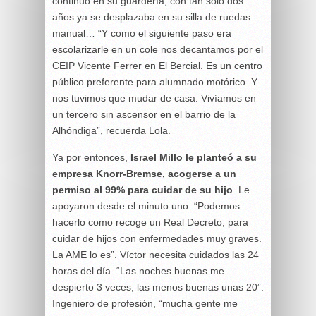
continuó en su guardería, con tan solo dos
años ya se desplazaba en su silla de ruedas
manual… “Y como el siguiente paso era
escolarizarle en un cole nos decantamos por el
CEIP Vicente Ferrer en El Bercial. Es un centro
público preferente para alumnado motórico. Y
nos tuvimos que mudar de casa. Vivíamos en
un tercero sin ascensor en el barrio de la
Alhóndiga”, recuerda Lola.
Ya por entonces,
Israel Millo le planteó a su
empresa Knorr-Bremse, acogerse a un
permiso al 99% para cuidar de su hijo
. Le
apoyaron desde el minuto uno. “Podemos
hacerlo como recoge un Real Decreto, para
cuidar de hijos con enfermedades muy graves.
La AME lo es”. Víctor necesita cuidados las 24
horas del día. “Las noches buenas me
despierto 3 veces, las menos buenas unas 20”.
Ingeniero de profesión, “mucha gente me