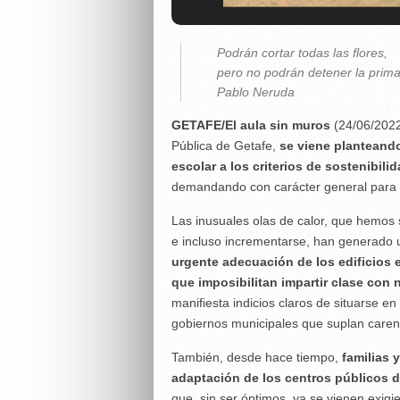
Podrán cortar todas las flores,
pero no podrán detener la prima
Pablo Neruda
GETAFE/El aula sin muros
(24/06/2022
Pública de Getafe,
se viene planteando
escolar a los criterios de sostenibili
demandando con carácter general para s
Las inusuales olas de calor, que hemos 
e incluso incrementarse, han generado u
urgente adecuación de los edificios 
que imposibilitan impartir clase con
manifiesta indicios claros de situarse en
gobiernos municipales que suplan caren
También, desde hace tiempo,
familias 
adaptación de los centros públicos d
que, sin ser óptimos, ya se vienen exigi