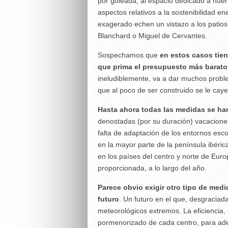
por goleada, al espacio dedicado a huert
aspectos relativos a la sostenibilidad e
exagerado echen un vistazo a los patios
Blanchard o Miguel de Cervantes.
Sospechamos que
en estos casos tien
que prima el presupuesto más barato,
ineludiblemente, va a dar muchos probl
que al poco de ser construido se le caye
Hasta ahora todas las medidas se han
denostadas (por su duración) vacaciones
falta de adaptación de los entornos esc
en la mayor parte de la península ibéric
en los países del centro y norte de Eur
proporcionada, a lo largo del año.
Parece obvio exigir otro tipo de med
futuro
. Un futuro en el que, desgracia
meteorológicos extremos. La eficiencia,
pormenorizado de cada centro, para adec