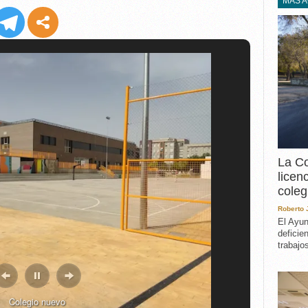
EXPERIENCIA
MÁS 
IN MEMORIAM
MEMORIA RECUPERA
UN MINUTO EN EL
MUSEO
VARIOS
La Co
licen
coleg
Roberto
El Ayun
deficie
trabajo
Colegio nuevo