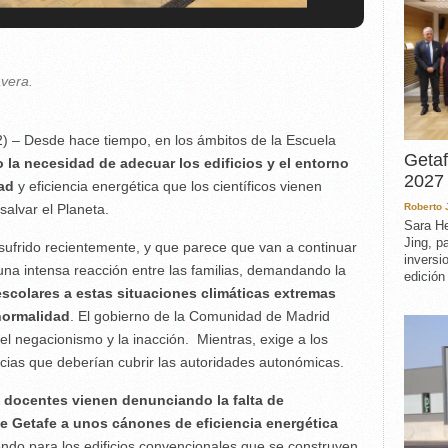
vera.
) – Desde hace tiempo, en los ámbitos de la Escuela
Getaf
 la necesidad de adecuar los edificios y el entorno
2027 
dad
y eficiencia energética que los científicos vienen
alvar el Planeta.
Roberto
Sara He
Jing, p
sufrido recientemente, y que parece que van a continuar
inversi
na intensa reacción entre las familias, demandando la
edición
escolares a estas situaciones climáticas extremas
 normalidad
. El gobierno de la Comunidad de Madrid
 el negacionismo y la inacción. Mientras, exige a los
cias que deberían cubrir las autoridades autonómicas.
y docentes vienen denunciando la falta de
e Getafe a unos cánones de eficiencia energética
endo para los edificios convencionales que se construyen