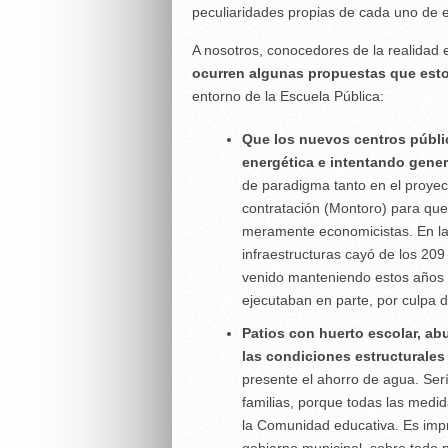
peculiaridades propias de cada uno de e
A nosotros, conocedores de la realidad 
ocurren algunas propuestas que esto
entorno de la Escuela Pública:
Que los nuevos centros públic
energética e intentando gener
de paradigma tanto en el proyec
contratación (Montoro) para que 
meramente economicistas. En l
infraestructuras cayó de los 20
venido manteniendo estos años 
ejecutaban en parte, por culpa d
Patios con huerto escolar, a
las condiciones estructurales 
presente el ahorro de agua. Ser
familias, porque todas las medi
la Comunidad educativa. Es impr
gobierno municipal, sobre todo p