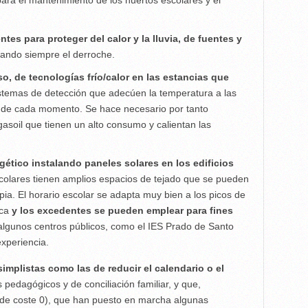
tes para proteger del calor y la lluvia, de fuentes y
itando siempre el derroche.
o, de tecnologías frío/calor en las estancias que
istemas de detección que adecúen la temperatura a las
 de cada momento. Se hace necesario por tanto
 gasoil que tienen un alto consumo y calientan las
rgético instalando paneles solares en los edificios
scolares tienen amplios espacios de tejado que se pueden
mpia. El horario escolar se adapta muy bien a los picos de
ica
y los excedentes se pueden emplear para fines
 algunos centros públicos, como el IES Prado de Santo
xperiencia.
implistas como las de reducir el calendario o el
pedagógicos y de conciliación familiar, y que,
(de coste 0), que han puesto en marcha algunas