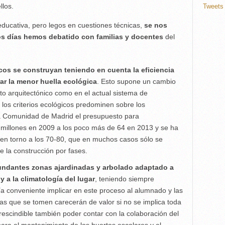
llos.
Tweets 
educativa, pero legos en cuestiones técnicas,
se nos
s días hemos debatido con familias y docentes
del
os se construyan teniendo en cuenta la eficiencia
ar la menor huella ecológica
. Esto supone un cambio
to arquitectónico como en el actual sistema de
los criterios ecológicos predominen sobre los
a Comunidad de Madrid el presupuesto para
9 millones en 2009 a los poco más de 64 en 2013 y se ha
en torno a los 70-80, que en muchos casos sólo se
e la construcción por fases.
bundantes zonas ajardinadas y arbolado adaptado a
y a la climatología del lugar
, teniendo siempre
ía conveniente implicar en este proceso al alumnado y las
das que se tomen carecerán de valor si no se implica toda
escindible también poder contar con la colaboración del
ara el mantenimiento de los huertos escolares y el