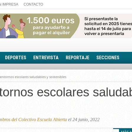
N IMPRESA
CONTACTO
DEPORTES
ENTREVISTA
REPORTAJE
SECCIONES
FOTONOTICIA
ntornos escolares saludables y sostenibles
EL AULA SIN MUROS
ornos escolares saludab
LOOK TOTAL
RINCÓN PSICOLÓGIC
TRIBUNA CON ACEN
EL RINCÓN DE ACOE
bros del Colectivo Escuela Abierta
el 24 junio, 2022
RUTA DE LA MEMORIA
LA VOZ DE LA