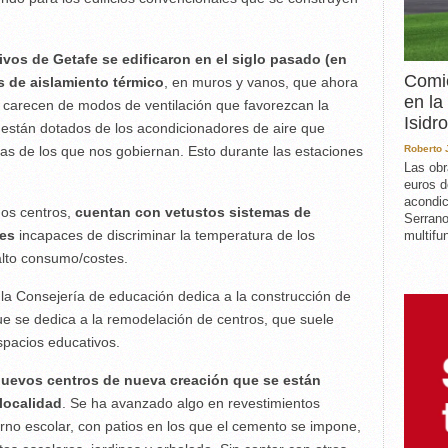
ivos de Getafe se edificaron en el siglo pasado (en
Comie
s de aislamiento térmico
, en muros y vanos, que ahora
en la
, carecen de modos de ventilación que favorezcan la
Isidro
o están dotados de los acondicionadores de aire que
Roberto
nas de los que nos gobiernan. Esto durante las estaciones
Las obr
euros d
acondic
mos centros,
cuentan con vetustos sistemas de
Serrano
tes
incapaces de discriminar la temperatura de los
multifun
alto consumo/costes.
 la Consejería de educación dedica a la construcción de
e se dedica a la remodelación de centros, que suele
spacios educativos.
uevos centros de nueva creación que se están
localidad
. Se ha avanzado algo en revestimientos
orno escolar, con patios en los que el cemento se impone,