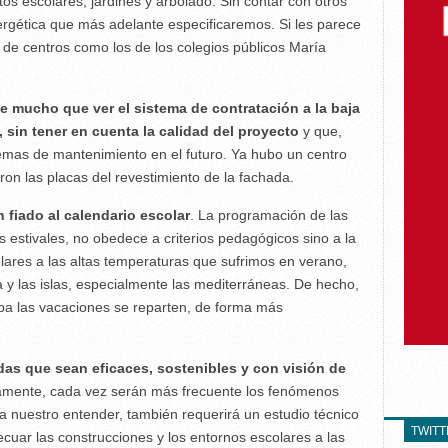
os escolares, jardines y arbolado. Sin contar con otros
nergética que más adelante especificaremos. Si les parece
 de centros como los de los colegios públicos María
e mucho que ver el sistema de contratación a la baja
 sin tener en cuenta la calidad del proyecto
y que,
emas de mantenimiento en el futuro. Ya hubo un centro
ron las placas del revestimiento de la fachada.
 fiado al calendario escolar
. La programación de las
 estivales, no obedece a criterios pedagógicos sino a la
olares a las altas temperaturas que sufrimos en verano,
a y las islas, especialmente las mediterráneas. De hecho,
opa las vacaciones se reparten, de forma más
idas que sean eficaces, sostenibles y con visión de
damente, cada vez serán más frecuente los fenómenos
 a nuestro entender, también requerirá un estudio técnico
TWIT
uar las construcciones y los entornos escolares a las