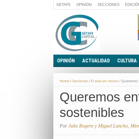
GETAFE
OPINIÓN
SECCIONES
EDICIÓ
OPINIÓN
ACTUALIDAD
CULTURA
A FIN DE CUENTAS
POLÍTICA
Home
/
Secciones
/
El aula sin muros
/
Queremos e
PALABRA DE CONCEJAL
ECONOMÍA
LA PIEDRA DE SÍSIFO
Queremos ent
SOCIEDAD
EL SACAPUNTAS
BREVES
sostenibles
TODAS LAS BANDERAS
ROTAS
EL RINCÓN DEL LECTOR
Por
Julio Rogero y Miguel Lancho, Miem