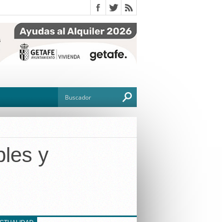
les y
O
TO
G