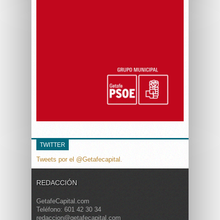
TWITTER
Tweets por el @Getafecapital.
REDACCIÓN
GetafeCapital.com
Teléfono: 601 42 30 34
redaccion@getafecapital.com