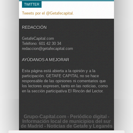
TWITTER
Tweets por el @Getafecapital.
REDACCIÓN
GetafeCapital.com
Teléfono: 601 42 30 34
redaccion@getafecapital.com
AYÚDANOS A MEJORAR
Esta página está abierta a la opinión y a la
participación. GETAFE CAPITAL no se hace
responsable de las opiniones ni comentarios que
los lectores expresen, tanto en las noticias, como
en la sección participativa El Rincón del Lector.
Grupo-Capital.com - Periódico digital -
Información local de municipios del sur
de Madrid - Noticias de Getafe y Leganés