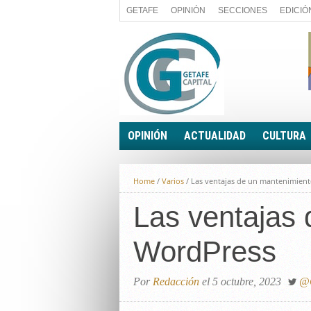
GETAFE
OPINIÓN
SECCIONES
EDICIÓ
OPINIÓN
ACTUALIDAD
CULTURA
A FIN DE CUENTAS
POLÍTICA
Home
/
Varios
/
Las ventajas de un mantenimient
PALABRA DE CONCEJAL
ECONOMÍA
LA PIEDRA DE SÍSIFO
Las ventajas 
SOCIEDAD
EL SACAPUNTAS
BREVES
WordPress
TODAS LAS BANDERAS
ROTAS
EL RINCÓN DEL LECTOR
Por
Redacción
el 5 octubre, 2023
@G