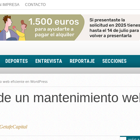
N IMPRESA
CONTACTO
DEPORTES
ENTREVISTA
REPORTAJE
SECCIONES
FOTONOTICIA
o web eficiente en WordPress
EL AULA SIN MUROS
de un mantenimiento web
LOOK TOTAL
RINCÓN PSICOLÓGIC
TRIBUNA CON ACEN
EL RINCÓN DE ACOE
etafeCapital
RUTA DE LA MEMORIA
LA VOZ DE LA