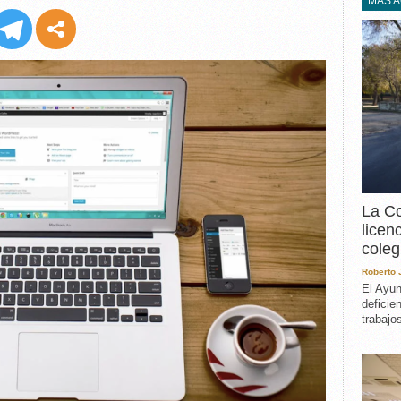
EXPERIENCIA
MÁS 
IN MEMORIAM
MEMORIA RECUPERA
UN MINUTO EN EL
MUSEO
VARIOS
La Co
licen
coleg
Roberto
El Ayun
deficie
trabajo