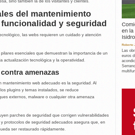
sa, sino también la de los visitantes y clientes.
ales del mantenimiento
funcionalidad y seguridad
Comie
en la
ecnológico, las webs requieren un cuidado y atención
Isidro
Roberto
Las obr
 pilares esenciales que demuestran la importancia de un
euros d
 actualización tecnológica y la operatividad.
acondic
Serrano
e contra amenazas
multifun
n mantenimiento web adecuado es la seguridad. Al
os plugins y temas instalados, se reduce
taques externos, malware o cualquier otra amenaza
uyen parches de seguridad que corrigen vulnerabilidades
 y protocolos de seguridad adecuados asegura que, en
o pueda ser restaurado rápidamente.