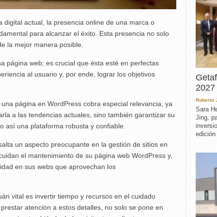
a digital actual, la presencia online de una marca o
damental para alcanzar el éxito. Esta presencia no solo
 de la mejor manera posible.
a página web; es crucial que ésta esté en perfectas
riencia al usuario y, por ende, lograr los objetivos
Getaf
2027 
Roberto
una página en WordPress cobra especial relevancia, ya
Sara He
arla a las tendencias actuales, sino también garantizar su
Jing, p
o así una plataforma robusta y confiable.
inversi
edición
alta un aspecto preocupante en la gestión de sitios en
cuidan el mantenimiento de su página web WordPress y,
ridad en sus webs que aprovechan los
án vital es invertir tiempo y recursos en el cuidado
prestar atención a estos detalles, no solo se pone en