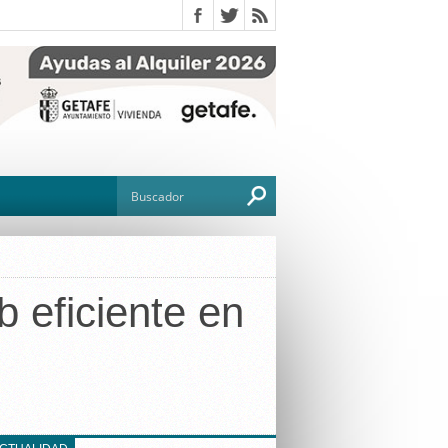
 eficiente en
O
TO
G