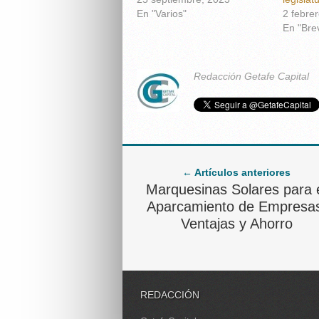
En "Varios"
2 febre
En "Bre
Redacción Getafe Capital
← Artículos anteriores
Marquesinas Solares para 
Aparcamiento de Empresa
Ventajas y Ahorro
REDACCIÓN