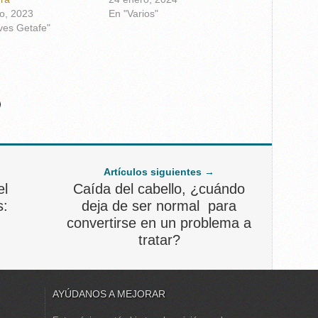
ro, 2023
En "Varios"
ves Getafe"
Artículos siguientes →
el
Caída del cabello, ¿cuándo
s:
deja de ser normal para
convertirse en un problema a
tratar?
AYÚDANOS A MEJORAR