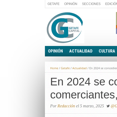
GETAFE
OPINIÓN
SECCIONES
EDICIÓ
OPINIÓN
ACTUALIDAD
CULTURA
A FIN DE CUENTAS
POLÍTICA
Home
/
Getafe
/
Actualidad
/
En 2024 se concedie
PALABRA DE CONCEJAL
ECONOMÍA
LA PIEDRA DE SÍSIFO
En 2024 se co
SOCIEDAD
EL SACAPUNTAS
BREVES
comerciantes
TODAS LAS BANDERAS
ROTAS
EL RINCÓN DEL LECTOR
Por
Redacción
el 5 marzo, 2025
@Ge