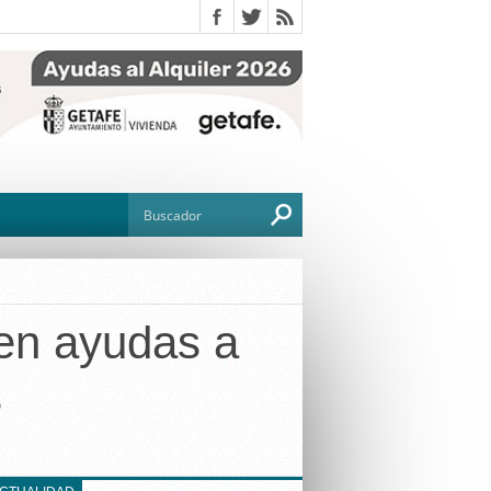
 en ayudas a
O
s
TO
G