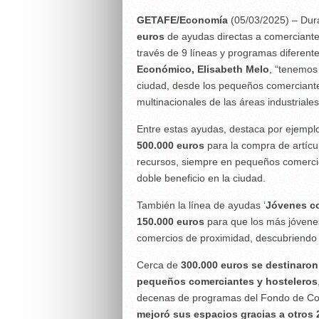
GETAFE/Economía
(05/03/2025) – Dur
euros
de ayudas directas a comerciante
través de 9 líneas y programas diferent
Económico, Elisabeth Melo
, “tenemos
ciudad, desde los pequeños comerciantes
multinacionales de las áreas industriale
Entre estas ayudas, destaca por ejempl
500.000 euros
para la compra de artícu
recursos, siempre en pequeños comercio
doble beneficio en la ciudad.
También la línea de ayudas ‘
Jóvenes co
150.000 euros
para que los más jóvenes
comercios de proximidad, descubriendo e
Cerca de
300.000 euros se destinaron 
pequeños comerciantes y hosteleros
decenas de programas del Fondo de Com
mejoró sus espacios gracias a otros 