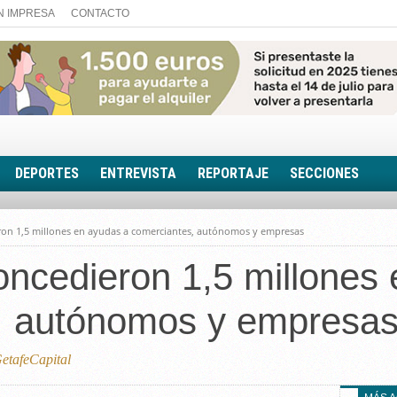
N IMPRESA
CONTACTO
DEPORTES
ENTREVISTA
REPORTAJE
SECCIONES
FOTONOTICIA
ron 1,5 millones en ayudas a comerciantes, autónomos y empresas
EL AULA SIN MUROS
ncedieron 1,5 millones
LOOK TOTAL
RINCÓN PSICOLÓGIC
, autónomos y empresa
TRIBUNA CON ACEN
EL RINCÓN DE ACOE
tafeCapital
RUTA DE LA MEMORIA
LA VOZ DE LA