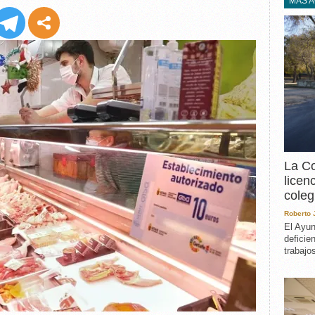
EXPERIENCIA
MÁS 
IN MEMORIAM
MEMORIA RECUPERA
UN MINUTO EN EL
MUSEO
VARIOS
La Co
licen
coleg
Roberto
El Ayun
deficie
trabajo