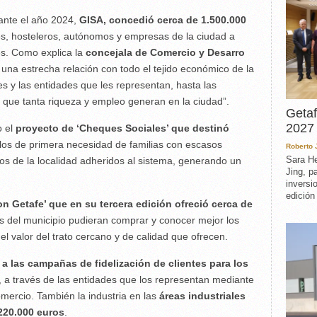
ante el año 2024,
GISA, concedió cerca de 1.500.000
s, hosteleros, autónomos y empresas de la ciudad a
es. Como explica la
concejala de Comercio y Desarro
 una estrecha relación con todo el tejido económico de la
 y las entidades que les representan, hasta las
s que tanta riqueza y empleo generan en la ciudad”.
Getaf
2027 
o el
proyecto de ‘Cheques Sociales’ que destinó
los de primera necesidad de familias con escasos
Roberto
Sara He
s de la localidad adheridos al sistema, generando un
Jing, p
inversi
edición
n Getafe’ que en su tercera edición ofreció cerca de
 del municipio pudieran comprar y conocer mejor los
l valor del trato cercano y de calidad que ofrecen.
a las campañas de fidelización de clientes para los
, a través de las entidades que los representan mediante
ercio. También la industria en las
áreas industriales
220.000 euros
.