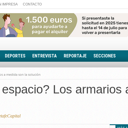
N IMPRESA
CONTACTO
DEPORTES
ENTREVISTA
REPORTAJE
SECCIONES
FOTONOTICIA
os a medida son la solución
EL AULA SIN MUROS
 espacio? Los armarios 
LOOK TOTAL
RINCÓN PSICOLÓGIC
TRIBUNA CON ACEN
EL RINCÓN DE ACOE
afeCapital
RUTA DE LA MEMORIA
LA VOZ DE LA