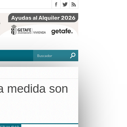
a medida son
O
TO
G