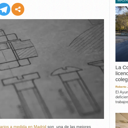
EXPERIENCIA
MÁS 
IN MEMORIAM
MEMORIA RECUPERA
UN MINUTO EN EL
MUSEO
VARIOS
La Co
licen
coleg
Roberto
El Ayun
deficie
trabajo
arios a medida en Madrid
son una de las mejores