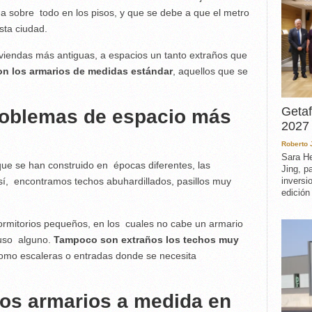
da sobre todo en los pisos, y que se debe a que el metro
ta ciudad.
viviendas más antiguas, a espacios un tanto extraños que
on los armarios de medidas estándar
, aquellos que se
Getaf
roblemas de espacio más
2027 
Roberto
Sara He
 que se han construido en épocas diferentes, las
Jing, p
sí, encontramos techos abuhardillados, pasillos muy
inversi
edición
dormitorios pequeños, en los cuales no cabe un armario
 uso alguno.
Tampoco son extraños los techos muy
omo escaleras o entradas donde se necesita
los armarios a medida en