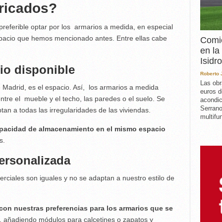
bricados?
referible optar por los armarios a medida, en especial
pacio que hemos mencionado antes. Entre ellas cabe
Comie
en la
Isidro
io disponible
Roberto
Las obr
 Madrid, es el espacio. Así, los armarios a medida
euros d
re el mueble y el techo, las paredes o el suelo. Se
acondic
Serrano
tan a todas las irregularidades de las viviendas.
multifun
pacidad de almacenamiento en el mismo espacio
s.
personalizada
erciales son iguales y no se adaptan a nuestro estilo de
con nuestras preferencias para los armarios que se
 añadiendo módulos para calcetines o zapatos y