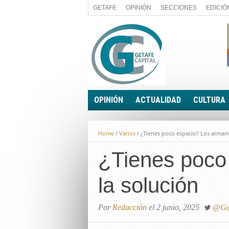
GETAFE
OPINIÓN
SECCIONES
EDICIÓ
OPINIÓN
ACTUALIDAD
CULTURA
A FIN DE CUENTAS
POLÍTICA
Home
/
Varios
/
¿Tienes poco espacio? Los armari
PALABRA DE CONCEJAL
ECONOMÍA
LA PIEDRA DE SÍSIFO
¿Tienes poco
SOCIEDAD
EL SACAPUNTAS
BREVES
la solución
TODAS LAS BANDERAS
ROTAS
EL RINCÓN DEL LECTOR
Por
Redacción
el 2 junio, 2025
@Get