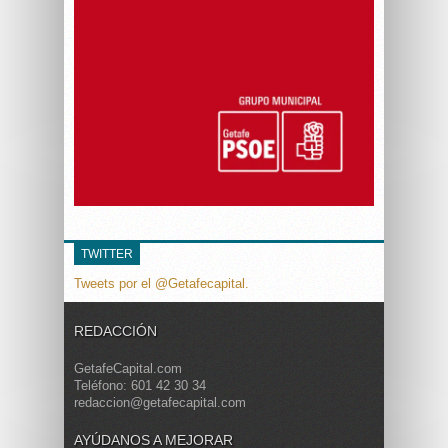
TWITTER
Tweets por el @Getafecapital.
REDACCIÓN
GetafeCapital.com
Teléfono: 601 42 30 34
redaccion@getafecapital.com
AYÚDANOS A MEJORAR