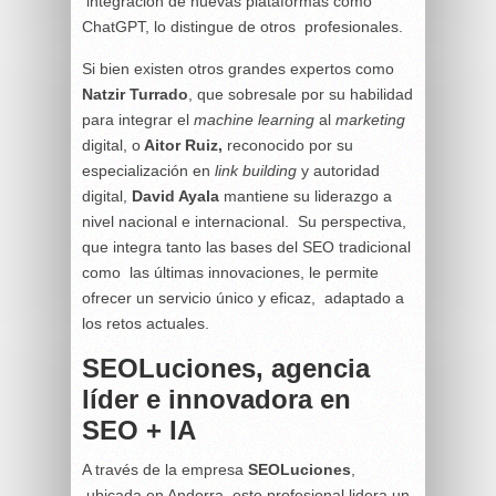
integración de nuevas plataformas como
ChatGPT, lo distingue de otros profesionales.
Si bien existen otros grandes expertos como
Natzir Turrado
, que sobresale por su habilidad
para integrar el
machine learning
al
marketing
digital, o
Aitor Ruiz,
reconocido por su
especialización en
link building
y autoridad
digital,
David Ayala
mantiene su liderazgo a
nivel nacional e internacional. Su perspectiva,
que integra tanto las bases del SEO tradicional
como las últimas innovaciones, le permite
ofrecer un servicio único y eficaz, adaptado a
los retos actuales.
SEOLuciones, agencia
líder e innovadora en
SEO + IA
A través de la empresa
SEOLuciones
,
ubicada en Andorra, este profesional lidera un