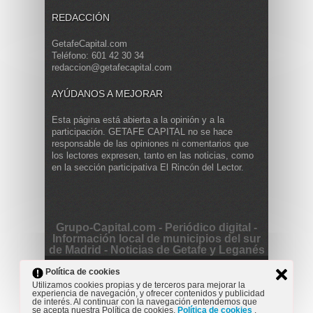
REDACCIÓN
GetafeCapital.com
Teléfono: 601 42 30 34
redaccion@getafecapital.com
AYÚDANOS A MEJORAR
Esta página está abierta a la opinión y a la
participación. GETAFE CAPITAL no se hace
responsable de las opiniones ni comentarios que
los lectores expresen, tanto en las noticias, como
en la sección participativa El Rincón del Lector.
Grupo-Capital.com - Periódico digital -
Información local de municipios del sur
de Madrid - Noticias de Getafe y Leganés
Copyright © 2013 Getafe Capital. Powered by
Grodmar
Política de cookies
Project
Utilizamos cookies propias y de terceros para mejorar la
experiencia de navegación, y ofrecer contenidos y publicidad
Opinión
Actualidad
Cultura
Deportes
Entrevista
de interés. Al continuar con la navegación entendemos que
Reportaje
Secciones
se acepta nuestra Política de cookies.
Política de cookies
.