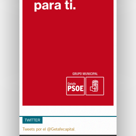
TWITTER
Tweets por el @Getafecapital.