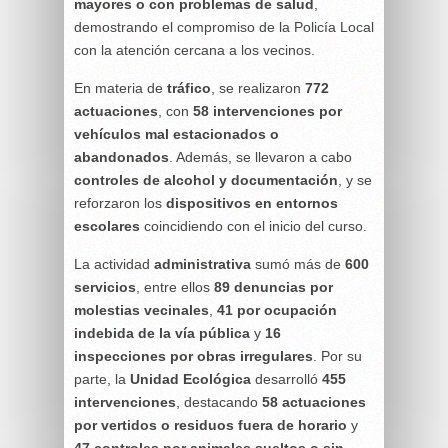
mayores o con problemas de salud
,
demostrando el compromiso de la Policía Local
con la atención cercana a los vecinos.
En materia de
tráfico
, se realizaron
772
actuaciones
, con
58 intervenciones por
vehículos mal estacionados o
abandonados
. Además, se llevaron a cabo
controles de alcohol y documentación
, y se
reforzaron los
dispositivos en entornos
escolares
coincidiendo con el inicio del curso.
La actividad
administrativa
sumó más de
600
servicios
, entre ellos
89 denuncias por
molestias vecinales
,
41 por ocupación
indebida de la vía pública
y
16
inspecciones por obras irregulares
. Por su
parte, la
Unidad Ecológica
desarrolló
455
intervenciones
, destacando
58 actuaciones
por vertidos o residuos fuera de horario
y
47 controles por animales sueltos o sin