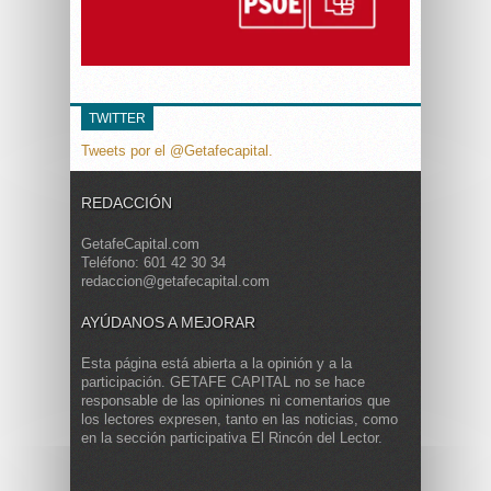
TWITTER
Tweets por el @Getafecapital.
REDACCIÓN
GetafeCapital.com
Teléfono: 601 42 30 34
redaccion@getafecapital.com
AYÚDANOS A MEJORAR
Esta página está abierta a la opinión y a la
participación. GETAFE CAPITAL no se hace
responsable de las opiniones ni comentarios que
los lectores expresen, tanto en las noticias, como
en la sección participativa El Rincón del Lector.