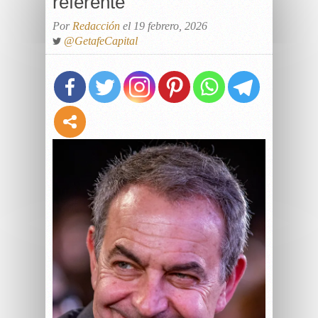
referente
Por
Redacción
el 19 febrero, 2026
@GetafeCapital