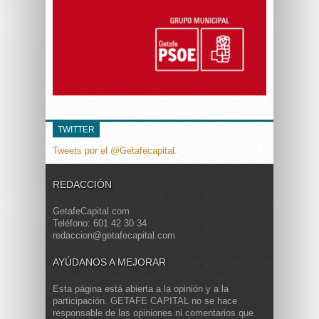
TWITTER
Tweets por el @Getafecapital.
REDACCIÓN
GetafeCapital.com
Teléfono: 601 42 30 34
redaccion@getafecapital.com
AYÚDANOS A MEJORAR
Esta página está abierta a la opinión y a la
participación. GETAFE CAPITAL no se hace
responsable de las opiniones ni comentarios que