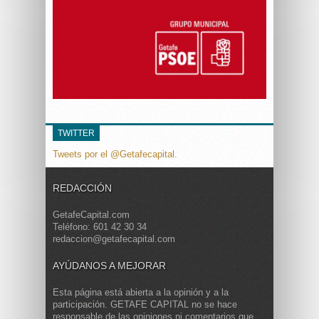
TWITTER
Tweets por el @Getafecapital.
REDACCIÓN
GetafeCapital.com
Teléfono: 601 42 30 34
redaccion@getafecapital.com
AYÚDANOS A MEJORAR
Esta página está abierta a la opinión y a la
participación. GETAFE CAPITAL no se hace
responsable de las opiniones ni comentarios que