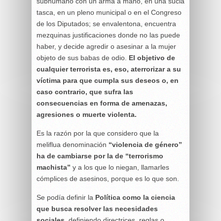
subhumano con un arma a mano, en una sucia
tasca, en un pleno municipal o en el Congreso
de los Diputados; se envalentona, encuentra
mezquinas justificaciones donde no las puede
haber, y decide agredir o asesinar a la mujer
objeto de sus babas de odio.
El objetivo de
cualquier terrorista es, eso, aterrorizar a su
víctima para que cumpla sus deseos o, en
caso contrario, que sufra las
consecuencias en forma de amenazas,
agresiones o muerte violenta.
Es la razón por la que considero que la
meliflua denominación
“violencia de género”
ha de cambiarse por la de “terrorismo
machista”
y a los que lo niegan, llamarles
cómplices de asesinos, porque es lo que son.
Se podía definir la
Política como la ciencia
que busca resolver las necesidades
sociales
, definiendo directrices, reglas o