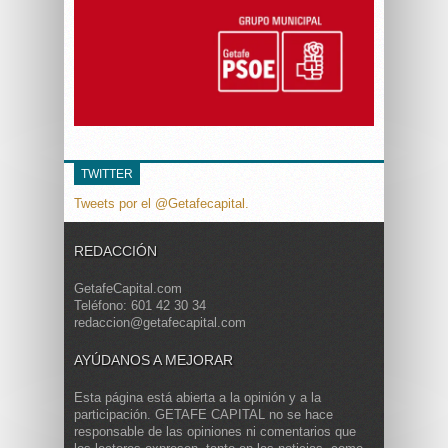
TWITTER
Tweets por el @Getafecapital.
REDACCIÓN
GetafeCapital.com
Teléfono: 601 42 30 34
redaccion@getafecapital.com
AYÚDANOS A MEJORAR
Esta página está abierta a la opinión y a la
participación. GETAFE CAPITAL no se hace
responsable de las opiniones ni comentarios que