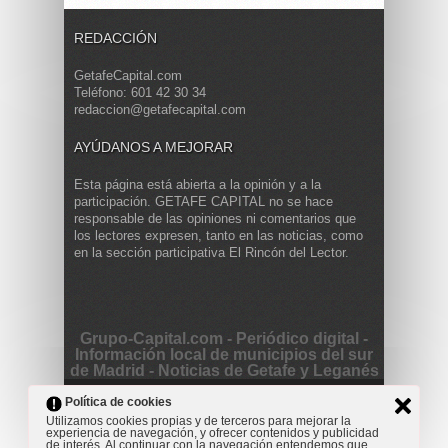
REDACCIÓN
GetafeCapital.com
Teléfono: 601 42 30 34
redaccion@getafecapital.com
AYÚDANOS A MEJORAR
Esta página está abierta a la opinión y a la
participación. GETAFE CAPITAL no se hace
responsable de las opiniones ni comentarios que
los lectores expresen, tanto en las noticias, como
en la sección participativa El Rincón del Lector.
Grupo-Capital.com - Periódico digital -
Información local de municipios del sur
de Madrid - Noticias de Getafe y Leganés
Copyright © 2013 Getafe Capital. Powered by
Grodmar
Política de cookies
Project
Utilizamos cookies propias y de terceros para mejorar la
experiencia de navegación, y ofrecer contenidos y publicidad
Opinión
Actualidad
Cultura
Deportes
Entrevista
de interés. Al continuar con la navegación entendemos que