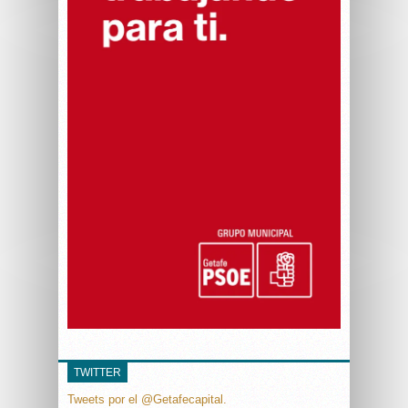
TWITTER
Tweets por el @Getafecapital.