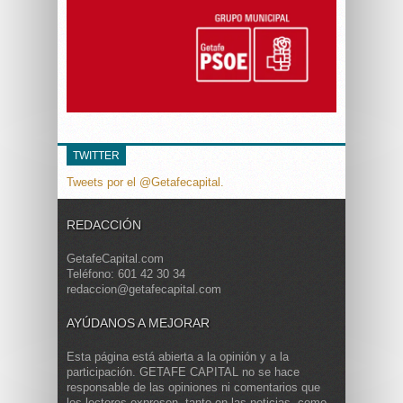
TWITTER
Tweets por el @Getafecapital.
REDACCIÓN
GetafeCapital.com
Teléfono: 601 42 30 34
redaccion@getafecapital.com
AYÚDANOS A MEJORAR
Esta página está abierta a la opinión y a la
participación. GETAFE CAPITAL no se hace
responsable de las opiniones ni comentarios que
los lectores expresen, tanto en las noticias, como