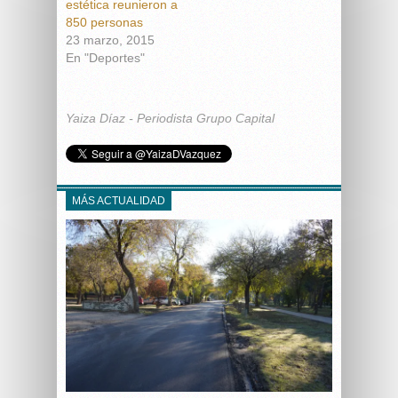
estética reunieron a
850 personas
23 marzo, 2015
En "Deportes"
Yaiza Díaz - Periodista Grupo Capital
MÁS ACTUALIDAD