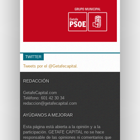
TWITTER
Tweets por el @Getafecapital.
REDACCIÓN
GetafeCapital.com
Teléfono: 601 42 30 34
redaccion@getafecapital.com
AYÚDANOS A MEJORAR
Esta página está abierta a la opinión y a la
participación. GETAFE CAPITAL no se hace
responsable de las opiniones ni comentarios que