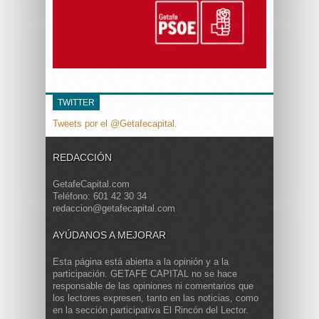
TWITTER
Tweets por el @Getafecapital.
REDACCIÓN
GetafeCapital.com
Teléfono: 601 42 30 34
redaccion@getafecapital.com
AYÚDANOS A MEJORAR
Esta página está abierta a la opinión y a la
participación. GETAFE CAPITAL no se hace
responsable de las opiniones ni comentarios que
los lectores expresen, tanto en las noticias, como
en la sección participativa El Rincón del Lector.