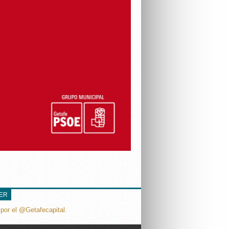
TER
por el @Getafecapital.