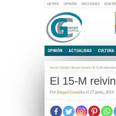
GETAFE
OPINIÓN
SECCIONES
EDICIÓ
OPINIÓN
ACTUALIDAD
CULTURA
A FIN DE CUENTAS
POLÍTICA
Home
/
Getafe
/
Breves Getafe
/
El 15-M reivindic
PALABRA DE CONCEJAL
ECONOMÍA
LA PIEDRA DE SÍSIFO
El 15-M reivi
SOCIEDAD
EL SACAPUNTAS
BREVES
TODAS LAS BANDERAS
Por
Raquel González
el 27 junio, 2014
ROTAS
EL RINCÓN DEL LECTOR