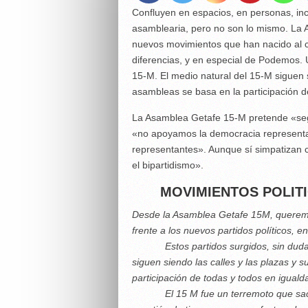
Confluyen en espacios, en personas, in
asamblearia, pero no son lo mismo. La
nuevos movimientos que han nacido al ca
diferencias, y en especial de Podemos
15-M. El medio natural del 15-M siguen s
asambleas se basa en la participación de
La Asamblea Getafe 15-M pretende «segu
«no apoyamos la democracia representa
representantes». Aunque sí simpatizan 
el bipartidismo».
MOVIMIENTOS POLIT
Desde la Asamblea Getafe 15M, queremos
frente a los nuevos partidos políticos,
Estos partidos surgidos, sin duda, al
siguen siendo las calles y las plazas y
participación de todas y todos en igualda
El 15 M fue un terremoto que sacudió 