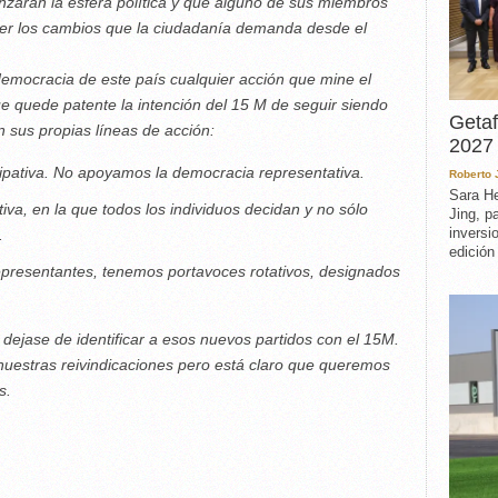
nzaran la esfera política y que alguno de sus miembros
er los cambios que la ciudadanía demanda desde el
acia de este país cualquier acción que mine el
e quede patente la intención del 15 M de seguir siendo
Getaf
n sus propias líneas de acción:
2027 
cipativa. No apoyamos la democracia representativa.
Roberto
Sara He
tiva, en la que todos los individuos decidan y no sólo
Jing, p
inversi
.
edición
presentantes, tenemos portavoces rotativos, designados
se de identificar a esos nuevos partidos con el 15M.
nuestras reivindicaciones pero está claro que queremos
s.