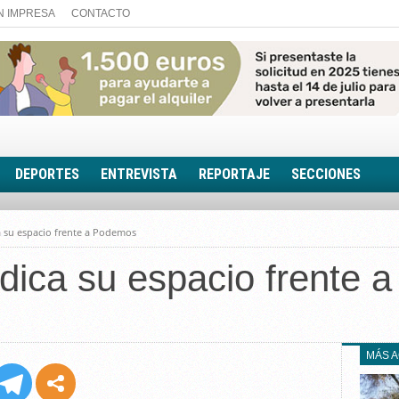
N IMPRESA
CONTACTO
DEPORTES
ENTREVISTA
REPORTAJE
SECCIONES
FOTONOTICIA
a su espacio frente a Podemos
EL AULA SIN MUROS
ndica su espacio frente
LOOK TOTAL
RINCÓN PSICOLÓGIC
TRIBUNA CON ACEN
EL RINCÓN DE ACOE
MÁS 
RUTA DE LA MEMORIA
LA VOZ DE LA