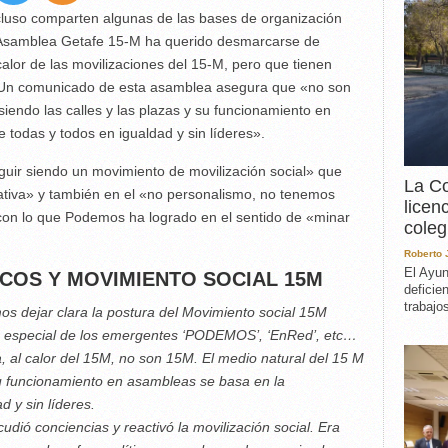
EXPERIENCIA
cluso comparten algunas de las bases de organización
IN MEMORIAM
 Asamblea Getafe 15-M ha querido desmarcarse de
MEMORIA RECUPERA
lor de las movilizaciones del 15-M, pero que tienen
UN MINUTO EN EL
. Un comunicado de esta asamblea asegura que «no son
MUSEO
iendo las calles y las plazas y su funcionamiento en
VARIOS
 todas y todos en igualdad y sin líderes».
ir siendo un movimiento de movilización social» que
La Co
tiva» y también en el «no personalismo, no tenemos
licen
con lo que Podemos ha logrado en el sentido de «minar
coleg
Roberto
El Ayun
ICOS Y MOVIMIENTO SOCIAL
15M
deficie
trabajo
 dejar clara la postura del Movimiento social 15M
 en especial de los emergentes ‘PODEMOS’, ‘EnRed’, etc…
 calor del 15M, no son 15M. El medio natural del 15 M
 su funcionamiento en asambleas se basa en la
d y sin líderes.
conciencias y reactivó la movilización social. Era