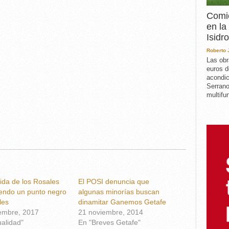
Comie
en la
Isidro
Roberto
Las obr
euros d
acondic
Serrano
multifun
ida de los Rosales
El POSI denuncia que
iendo un punto negro
algunas minorías buscan
les
dinamitar Ganemos Getafe
embre, 2017
21 noviembre, 2014
ualidad"
En "Breves Getafe"