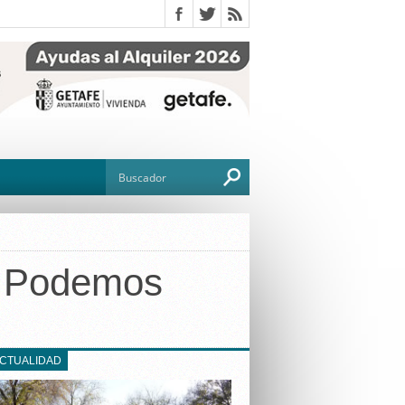
 a Podemos
O
TO
G
ACTUALIDAD