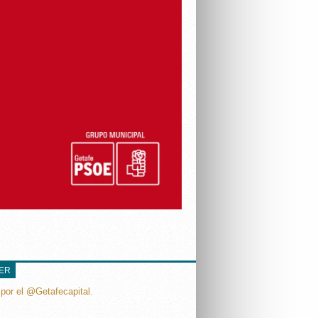
TER
por el @Getafecapital.