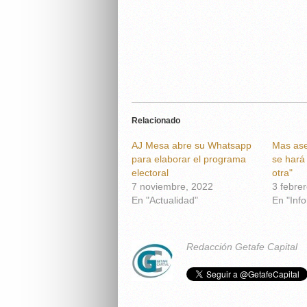
Relacionado
AJ Mesa abre su Whatsapp
Mas ase
para elaborar el programa
se hará
electoral
otra"
7 noviembre, 2022
3 febre
En "Actualidad"
En "Inf
Redacción Getafe Capital