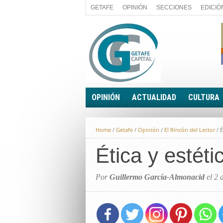
GETAFE
OPINIÓN
SECCIONES
EDICIÓ
OPINIÓN
ACTUALIDAD
CULTURA
A FIN DE CUENTAS
POLÍTICA
Home
/
Getafe
/
Opinión
/
El Rincón del Lector
/
É
PALABRA DE CONCEJAL
ECONOMÍA
LA PIEDRA DE SÍSIFO
Ética y estéti
SOCIEDAD
EL SACAPUNTAS
BREVES
TODAS LAS BANDERAS
Por
Guillermo García-Almonacid
el 2 
ROTAS
EL RINCÓN DEL LECTOR