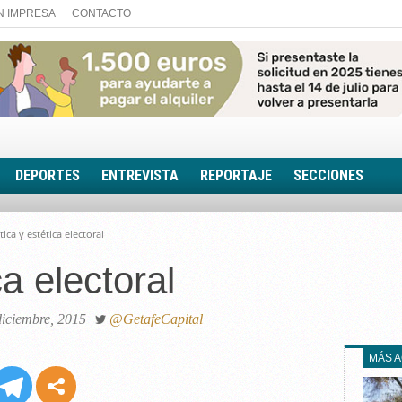
N IMPRESA
CONTACTO
DEPORTES
ENTREVISTA
REPORTAJE
SECCIONES
FOTONOTICIA
tica y estética electoral
EL AULA SIN MUROS
ca electoral
LOOK TOTAL
RINCÓN PSICOLÓGIC
TRIBUNA CON ACEN
diciembre, 2015
@GetafeCapital
EL RINCÓN DE ACOE
MÁS 
RUTA DE LA MEMORIA
LA VOZ DE LA