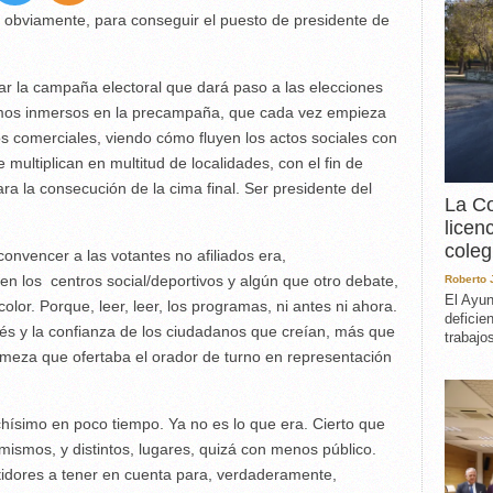
EXPERIENCIA
a, obviamente, para conseguir el puesto de presidente de
IN MEMORIAM
MEMORIA RECUPERA
ar la campaña electoral que dará paso a las elecciones
UN MINUTO EN EL
MUSEO
amos inmersos en la precampaña, que cada vez empieza
s comerciales, viendo cómo fluyen los actos sociales con
VARIOS
e multiplican en multitud de localidades, con el fin de
a la consecución de la cima final. Ser presidente del
La Co
licen
coleg
onvencer a las votantes no afiliados era,
 en los centros social/deportivos y algún que otro debate,
Roberto
El Ayun
 color. Porque, leer, leer, los programas, ni antes ni ahora.
deficie
és y la confianza de los ciudadanos que creían, más que
trabajo
rmeza que ofertaba el orador de turno en representación
simo en poco tiempo. Ya no es lo que era. Cierto que
mismos, y distintos, lugares, quizá con menos público.
idores a tener en cuenta para, verdaderamente,