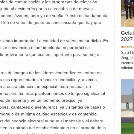
ociales de comunicación y los programas de televisión
junto al desinterés por la cosa pública de nuevas
 menos jóvenes, pero ya de vuelta. Y esto es fundamental
 filón de votos de gente no concienciada que hay que
Getaf
2027 
 siendo importante. La cantidad de votos, mejor dicho. Es
sté convencida ni por ideología, ni por práctica
Roberto
Sara He
do previamente que eso es importante para su mejor
Jing, p
inversi
edición
es de imagen de los líderes contendientes entran en
 a sus representados a hacer lo indecible y, a veces,
ción a esa audiencia tan especial para recabar, en
formación. Sin más planteamientos de lo que significa tal
os, de repente y en un momento preciso, ya
ones, cantaores o aventureros; ya visitantes de casas o
moral o de mínima calidad escénica y de contenido.
s del negocio electoral aunque el mensaje y el debate
 en la entrada del establecimiento o en el armario de la