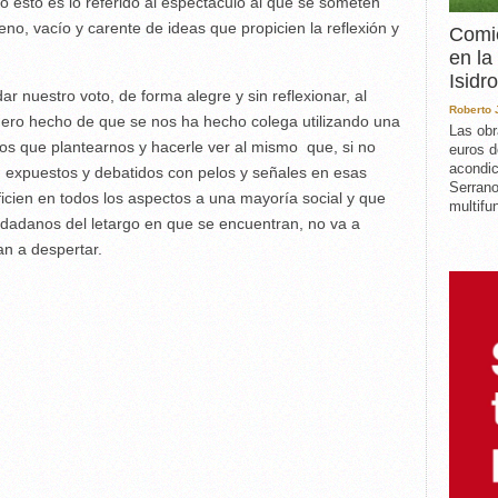
o esto es lo referido al espectáculo al que se someten
no, vacío y carente de ideas que propicien la reflexión y
Comie
en la
Isidro
r nuestro voto, de forma alegre y sin reflexionar, al
Roberto
l mero hecho de que se nos ha hecho colega utilizando una
Las obr
os que plantearnos y hacerle ver al mismo que, si no
euros d
acondic
 expuestos y debatidos con pelos y señales en esas
Serrano
icien en todos los aspectos a una mayoría social y que
multifun
udadanos del letargo en que se encuentran, no va a
an a despertar.