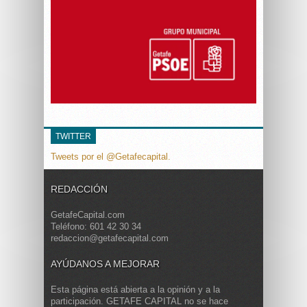
TWITTER
Tweets por el @Getafecapital.
REDACCIÓN
GetafeCapital.com
Teléfono: 601 42 30 34
redaccion@getafecapital.com
AYÚDANOS A MEJORAR
Esta página está abierta a la opinión y a la
participación. GETAFE CAPITAL no se hace