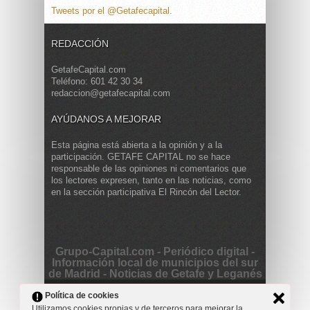
Tweets por el @Getafecapital.
REDACCIÓN
GetafeCapital.com
Teléfono: 601 42 30 34
redaccion@getafecapital.com
AYÚDANOS A MEJORAR
Esta página está abierta a la opinión y a la
participación. GETAFE CAPITAL no se hace
responsable de las opiniones ni comentarios que
los lectores expresen, tanto en las noticias, como
en la sección participativa El Rincón del Lector.
Grupo-Capital.com - Periódico digital -
Información local de municipios del sur
de Madrid - Noticias de Getafe y Leganés
Copyright © 2013 Getafe Capital. Powered by
Grodmar
Política de cookies
Project
Utilizamos cookies propias y de terceros para mejorar la