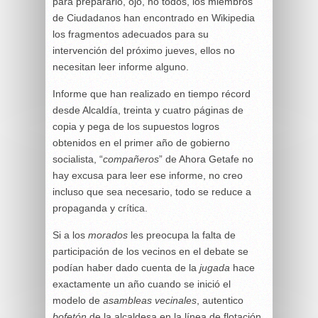
para prepararlo, ojo, no todos, los miembros
de Ciudadanos han encontrado en Wikipedia
los fragmentos adecuados para su
intervención del próximo jueves, ellos no
necesitan leer informe alguno.
Informe que han realizado en tiempo récord
desde Alcaldía, treinta y cuatro páginas de
copia y pega de los supuestos logros
obtenidos en el primer año de gobierno
socialista, “
compañeros
” de Ahora Getafe no
hay excusa para leer ese informe, no creo
incluso que sea necesario, todo se reduce a
propaganda y crítica.
Si a los
morados
les preocupa la falta de
participación de los vecinos en el debate se
podían haber dado cuenta de la
jugada
hace
exactamente un año cuando se inició el
modelo de
asambleas vecinales
, autentico
bofetón
de la alcaldesa en la línea de flotación