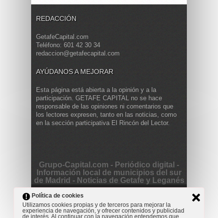
REDACCIÓN
GetafeCapital.com
Teléfono: 601 42 30 34
redaccion@getafecapital.com
AYÚDANOS A MEJORAR
Esta página está abierta a la opinión y a la
participación. GETAFE CAPITAL no se hace
responsable de las opiniones ni comentarios que
los lectores expresen, tanto en las noticias, como
en la sección participativa El Rincón del Lector.
Grupo-Capital.com - Periódico digital -
Información local de municipios del sur
de Madrid - Noticias de Getafe y Leganés
Copyright © 2013 Getafe Capital. Powered by
Grodmar
Política de cookies
Project
Utilizamos cookies propias y de terceros para mejorar la
experiencia de navegación, y ofrecer contenidos y publicidad
Opinión
Actualidad
Cultura
Deportes
Entrevista
de interés. Al continuar con la navegación entendemos que