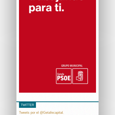
TWITTER
Tweets por el @Getafecapital.