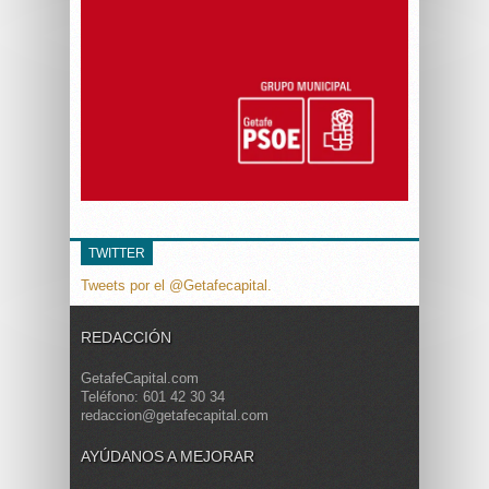
TWITTER
Tweets por el @Getafecapital.
REDACCIÓN
GetafeCapital.com
Teléfono: 601 42 30 34
redaccion@getafecapital.com
AYÚDANOS A MEJORAR