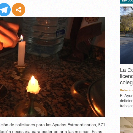
EXPERIENCIA
MÁS 
IN MEMORIAM
MEMORIA RECUPERA
UN MINUTO EN EL
MUSEO
VARIOS
La Co
licen
coleg
Roberto
El Ayun
deficie
trabajo
ación de solicitudes para las Ayudas Extraordinarias, 571
tación necesaria para poder optar a las mismas. Estas