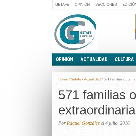
GETAFE
OPINIÓN
SECCIONES
EDICIÓ
OPINIÓN
ACTUALIDAD
CULTURA
A FIN DE CUENTAS
POLÍTICA
Home
/
Getafe
/
Actualidad
/
571 familias optan a
PALABRA DE CONCEJAL
ECONOMÍA
LA PIEDRA DE SÍSIFO
571 familias 
SOCIEDAD
EL SACAPUNTAS
BREVES
extraordinari
TODAS LAS BANDERAS
ROTAS
EL RINCÓN DEL LECTOR
Por
Raquel González
el 4 julio, 2016