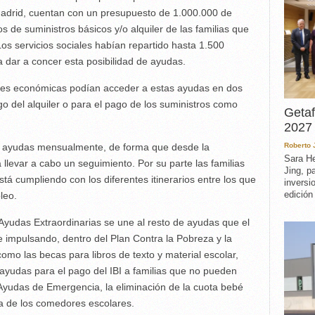
adrid, cuentan con un presupuesto de 1.000.000 de
s de suministros básicos y/o alquiler de las familias que
os servicios sociales habían repartido hasta 1.500
ra dar a concer esta posibilidad de ayudas.
ades económicas podían acceder a estas ayudas en dos
o del alquiler o para el pago de los suministros como
Getaf
2027 
las ayudas mensualmente, de forma que desde la
Roberto
Sara He
llevar a cabo un seguimiento. Por su parte las familias
Jing, p
á cumpliendo con los diferentes itinerarios entre los que
inversi
edición
leo.
 Ayudas Extraordinarias se une al resto de ayudas que el
 impulsando, dentro del Plan Contra la Pobreza y la
 como las becas para libros de texto y material escolar,
s ayudas para el pago del IBI a familias que no pueden
Ayudas de Emergencia, la eliminación de la cuota bebé
a de los comedores escolares.