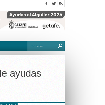
 de ayudas
O
TO
G