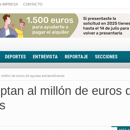
N IMPRESA
CONTACTO
DEPORTES
ENTREVISTA
REPORTAJE
SECCIONES
FOTONOTICIA
l millón de euros de ayudas extraordinarias
EL AULA SIN MUROS
optan al millón de euros
LOOK TOTAL
RINCÓN PSICOLÓGIC
as
TRIBUNA CON ACEN
EL RINCÓN DE ACOE
RUTA DE LA MEMORIA
LA VOZ DE LA