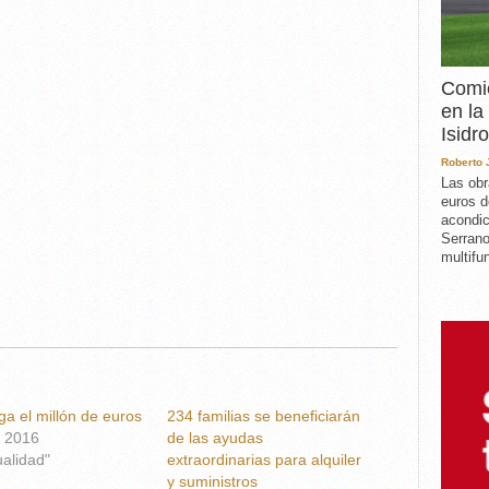
Comie
en la
Isidro
Roberto
Las obr
euros d
acondic
Serrano
multifun
lega el millón de euros
234 familias se beneficiarán
, 2016
de las ayudas
ualidad"
extraordinarias para alquiler
y suministros