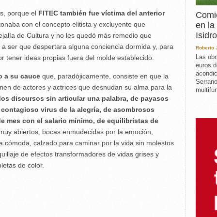
s, porque el
FITEC también fue víctima del anterior
Comie
en la
tonaba con el concepto elitista y excluyente que
Isidro
cejalía de Cultura y no les quedó más remedio que
a a ser que despertara alguna conciencia dormida y, para
Roberto
Las obr
r tener ideas propias fuera del molde establecido.
euros d
acondic
o a su cauce
que, paradójicamente, consiste en que la
Serrano
lenen de actores y actrices que desnudan su alma para la
multifun
os discursos sin articular una palabra, de payasos
l contagioso virus de la alegría, de asombrosos
de mes con el salario mínimo, de equilibristas de
muy abiertos, bocas enmudecidas por la emoción,
a cómoda, calzado para caminar por la vida sin molestos
uillaje de efectos transformadores de vidas grises y
etas de color.