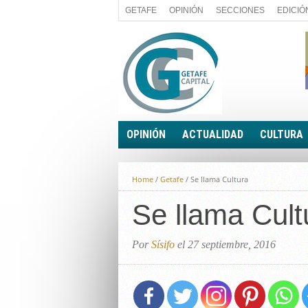
GETAFE
OPINIÓN
SECCIONES
EDICIÓ
OPINIÓN
ACTUALIDAD
CULTURA
A FIN DE CUENTAS
POLÍTICA
Home
/
Getafe
/
Se llama Cultura
PALABRA DE CONCEJAL
ECONOMÍA
LA PIEDRA DE SÍSIFO
Se llama Cult
SOCIEDAD
EL SACAPUNTAS
BREVES
TODAS LAS BANDERAS
Por
Sísifo
el 27 septiembre, 2016
ROTAS
EL RINCÓN DEL LECTOR