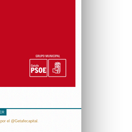
TER
por el @Getafecapital.