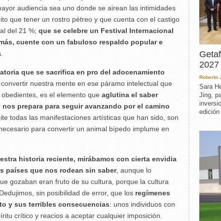
yor audiencia sea uno donde se airean las intimidades
ito que tener un rostro pétreo y que cuenta con el castigo
ral del 21 %;
que se celebre un Festival Internacional
emás, cuente con un fabuloso respaldo popular e
a
.
Getaf
2027 
iatoria que se sacrifica en pro del adocenamiento
Roberto
convertir nuestra mente en ese páramo intelectual que
Sara He
y obedientes, es el elemento que
aglutina el saber
Jing, p
inversi
y nos prepara para seguir avanzando por el camino
edición
ite todas las manifestaciones artísticas que han sido, son
 necesario para convertir un animal bípedo implume en
stra historia reciente, mirábamos con cierta envidia
los países que nos rodean sin saber
, aunque lo
e gozaban eran fruto de su cultura, porque la cultura
Dedujimos, sin posibilidad de error, que los
regímenes
to y sus terribles consecuencias
: unos individuos con
itu crítico y reacios a aceptar cualquier imposición.