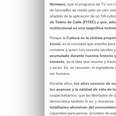
Hermano,
que el programa de TV con ma
de famosillos de medio pelo sin otro mér
añadido de la aplicación de un IVA cultu
de Teatro de Calle (FITEC) y que, ad
institucional es una magnífica notici
Porque la
Cultura es la víctima propic
social,
es el concepto que estorba para 
conviene a quien nos necesita serviles 
acumulado durante nuestra historia 
correcto
, es la idea que resume y trasm
y serán. Es, en resumen, el ingrediente
ser humano.
Durante años,
los años oscuros de nue
los avances y la calidad de vida de 
sospechábamos, que las libertades de qu
democrática también lo es, y viceversa. 
totalitarios abominan del conocimien
capacidad para pensar, provistos de espír