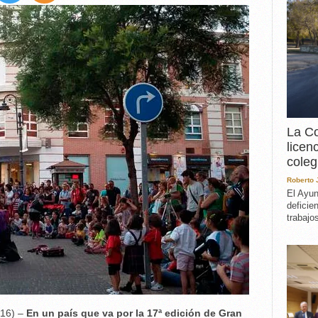
EXPERIENCIA
IN MEMORIAM
MEMORIA RECUPERA
UN MINUTO EN EL
MUSEO
VARIOS
La Co
licen
coleg
Roberto
El Ayun
deficie
trabajo
016) –
En un país que va por la 17ª edición de Gran