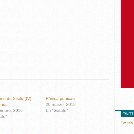
ario de Sísifo (IV):
Púnica punicae
anos
20 marzo, 2018
embre, 2016
En "Getafe"
TWIT
afe"
Tweets 