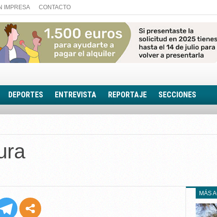
N IMPRESA
CONTACTO
DEPORTES
ENTREVISTA
REPORTAJE
SECCIONES
FOTONOTICIA
EL AULA SIN MUROS
ura
LOOK TOTAL
RINCÓN PSICOLÓGIC
TRIBUNA CON ACEN
EL RINCÓN DE ACOE
MÁS 
RUTA DE LA MEMORIA
LA VOZ DE LA