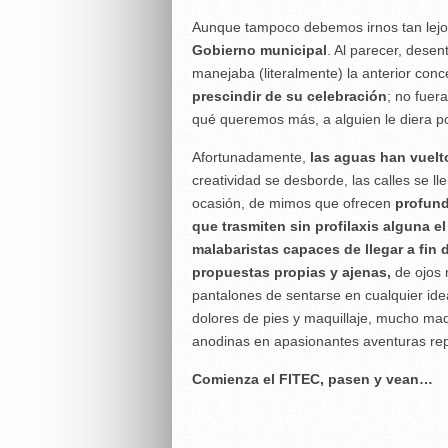
Aunque tampoco debemos irnos tan lejo
Gobierno municipal
. Al parecer, desen
manejaba (literalmente) la anterior con
prescindir de su celebración
; no fuer
qué queremos más, a alguien le diera po
Afortunadamente,
las aguas han vuelt
creatividad se desborde, las calles se l
ocasión, de mimos que ofrecen
profund
que trasmiten sin profilaxis alguna e
malabaristas capaces de llegar a fin 
propuestas propias y ajenas,
de ojos 
pantalones de sentarse en cualquier ide
dolores de pies y maquillaje, mucho maq
anodinas en apasionantes aventuras repl
Comienza el FITEC, pasen y vean…