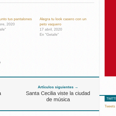
unto tus pantalones
Alegra tu look casero con un
bre, 2020
peto vaquero
afe"
17 abril, 2020
En "Getafe"
Artículos siguientes →
a
Santa Cecilia viste la ciudad
de música
TWIT
Tweets 