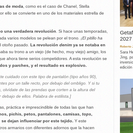
sas de moda
, como es el caso de Chanel, Stella
 ello se convierte en uno de los materiales estrella de
do una verdadera revolución
. Si hace unas temporadas,
Getaf
orada varios modelos se pelean por el trono.
¡El pitillo ha
2027 
l otoño pasado.
La revolución
denim
ya se notaba en
Roberto
ba su trono a un viejo (de hecho, muy viejo) amigo, los
Sara He
Jing, p
que ahora tiene serios competidores. A esta revolución se
inversi
dos y parches, y el resultado es explosivo.
edición
e cuidado con este tipo de pantalón (tipo años 90),
es por un talle recto, por debajo del ombligo. Y si tu
, olvídate de las prendas que corten a la altura del
 debajo de ellos. Palabra de estilista.]
as, práctica e imprescindible de todas las que han
os, pichis, petos, pantalones, camisas,
tops
,
se dejan influenciar por este tejido.
Y este
stros armarios con diferentes adornos que la hacen