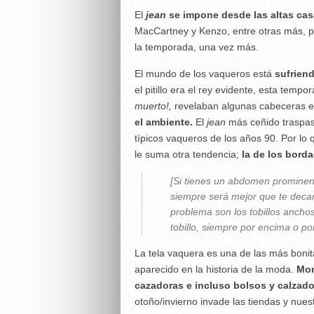
El
jean
se impone desde las altas ca
MacCartney y Kenzo, entre otras más, por
la temporada, una vez más.
El mundo de los vaqueros está
sufrien
el pitillo era el rey evidente, esta temp
muerto!,
revelaban algunas cabeceras e
el ambiente.
El
jean
más ceñido traspasa
típicos vaqueros de los años 90. Por lo 
le suma otra tendencia;
la de los borda
[Si tienes un abdomen prominent
siempre será mejor que te decant
problema son los tobillos anchos
tobillo, siempre por encima o por
La tela vaquera es una de las más bonit
aparecido en la historia de la moda.
Mon
cazadoras e incluso bolsos y calzado 
otoño/invierno invade las tiendas y nue