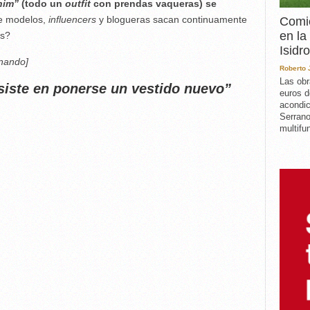
nim”
(todo un
outfit
con prendas vaqueras) se
e modelos,
influencers
y blogueras sacan continuamente
Comie
en la
es?
Isidro
inando]
Roberto
Las obr
siste en ponerse un vestido nuevo”
euros d
acondic
Serrano
multifun