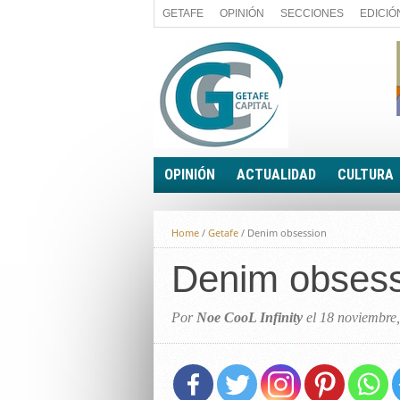
GETAFE
OPINIÓN
SECCIONES
EDICIÓ
OPINIÓN
ACTUALIDAD
CULTURA
A FIN DE CUENTAS
POLÍTICA
Home
/
Getafe
/
Denim obsession
PALABRA DE CONCEJAL
ECONOMÍA
LA PIEDRA DE SÍSIFO
Denim obsess
SOCIEDAD
EL SACAPUNTAS
BREVES
TODAS LAS BANDERAS
Por
Noe CooL Infinity
el 18 noviembre
ROTAS
EL RINCÓN DEL LECTOR