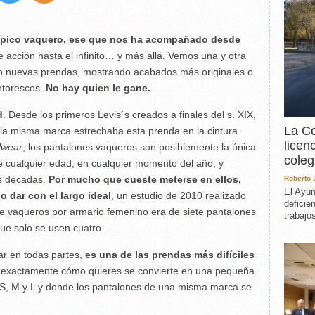
EXPERIENCIA
IN MEMORIAM
ípico vaquero, ese que nos ha acompañado desde
MEMORIA RECUPERA
acción hasta el infinito… y más allá. Vemos una y otra
UN MINUTO EN EL
MUSEO
o nuevas prendas, mostrando acabados más originales o
ntorescos.
No hay quien le gane.
VARIOS
d
. Desde los primeros Levis´s creados a finales del s. XIX,
La Co
 la misma marca estrechaba esta prenda en la cintura
licen
lwear
, los pantalones vaqueros son posiblemente la única
coleg
 cualquier edad, en cualquier momento del año, y
os décadas.
Por mucho que cueste meterse en ellos,
Roberto
El Ayun
o dar con el largo ideal
, un estudio de 2010 realizado
deficie
de vaqueros por armario femenino era de siete pantalones
trabajo
que solo se usen cuatro.
ar en todas partes,
es una de las prendas más difíciles
e exactamente cómo quieres se convierte en una pequeña
S, M y L y donde los pantalones de una misma marca se