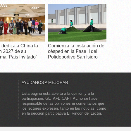
 dedica a China la
Comienza la instalación de
n 2027 de su
césped en la Fase II del
ma ‘País Invitado’
Polideportivo San Isidro
AYÚDANOS A MEJORAR
Esta página está abierta a la opinión y a la
participación. GETAFE CAPITAL no se hace
responsable de las opiniones ni comentarios que
los lectores expresen, tanto en las noticias, como
en la sección participativa El Rincón del Lector.