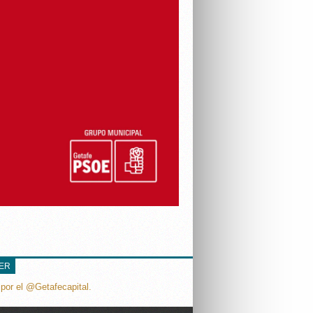
TER
por el @Getafecapital.