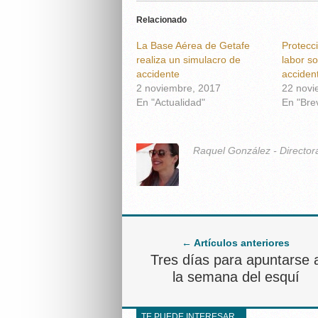
Relacionado
La Base Aérea de Getafe
Protecci
realiza un simulacro de
labor so
accidente
acciden
2 noviembre, 2017
22 novi
En "Actualidad"
En "Bre
Raquel González - Director
← Artículos anteriores
Tres días para apuntarse 
la semana del esquí
TE PUEDE INTERESAR...