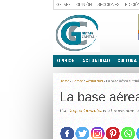
GETAFE
OPINIÓN
SECCIONES
EDICIÓ
OPINIÓN
ACTUALIDAD
CULTURA
A FIN DE CUENTAS
POLÍTICA
Home
/
Getafe
/
Actualidad
/
La base aérea sufrir
PALABRA DE CONCEJAL
ECONOMÍA
LA PIEDRA DE SÍSIFO
La base aérea
SOCIEDAD
EL SACAPUNTAS
BREVES
TODAS LAS BANDERAS
Por
Raquel González
el 21 noviembre, 
ROTAS
EL RINCÓN DEL LECTOR