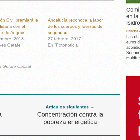
Comie
en la
ón Civil premiará la
Andalucía reconoce la labor
Isidro
lidaria con el
de los cuerpos y fuerzas de
Roberto
te de Angrois
seguridad
Las obr
embre, 2013
27 febrero, 2017
euros d
ves Getafe"
En "Fotonoticia"
acondic
Serrano
multifun
a Getafe Capital
Artículos siguientes →
a
Concentración contra la
pobreza energética