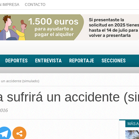
N IMPRESA
CONTACTO
DEPORTES
ENTREVISTA
REPORTAJE
SECCIONES
FOTONOTICIA
á un accidente (simulado)
EL AULA SIN MUROS
 sufrirá un accidente (s
LOOK TOTAL
RINCÓN PSICOLÓGIC
TRIBUNA CON ACEN
2016
EL RINCÓN DE ACOE
MÁS 
RUTA DE LA MEMORIA
LA VOZ DE LA