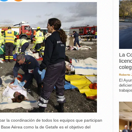
EXPERIENCIA
IN MEMORIAM
MEMORIA RECUPERA
UN MINUTO EN EL
MUSEO
VARIOS
La Co
licen
coleg
Roberto
El Ayun
deficie
trabajo
bar la coordinación de todos los equipos que participan
Base Aérea como la de Getafe es el objetivo del