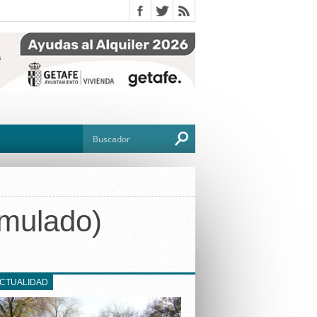
imulado)
O
TO
G
ACTUALIDAD