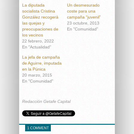
La diputada
Un desmesurado
socialista Cristina
coste para una
González recogerá
campaña “juvenil”
las quejas y
23 octubre, 2013
preocupaciones de
En "Comunidad"
los vecinos
22 febrero, 2022
En "Actualidad"
La jefa de campaña
de Aguirre, imputada
en la Púnica
20 marzo, 2015
En "Comunidad"
Redacción Getafe Capital
1 COMMENT