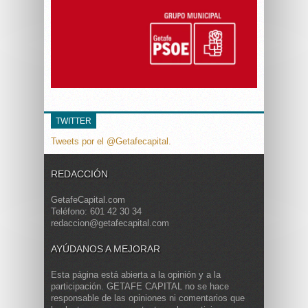
TWITTER
Tweets por el @Getafecapital.
REDACCIÓN
GetafeCapital.com
Teléfono: 601 42 30 34
redaccion@getafecapital.com
AYÚDANOS A MEJORAR
Esta página está abierta a la opinión y a la
participación. GETAFE CAPITAL no se hace
responsable de las opiniones ni comentarios que