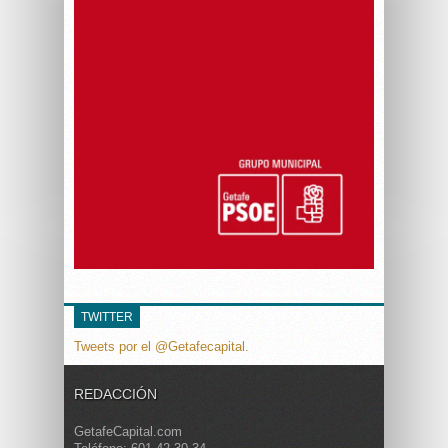
TWITTER
Tweets por el @Getafecapital.
REDACCIÓN
GetafeCapital.com