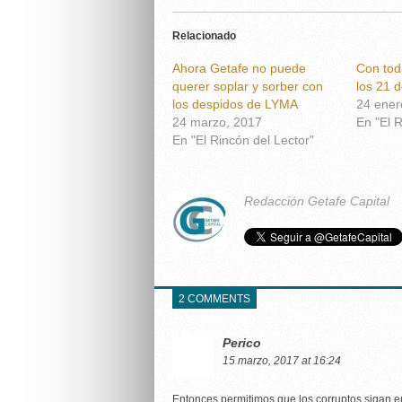
Relacionado
Ahora Getafe no puede
Con toda
querer soplar y sorber con
los 21 
los despidos de LYMA
24 ener
24 marzo, 2017
En "El R
En "El Rincón del Lector"
Redacción Getafe Capital
2 COMMENTS
Perico
15 marzo, 2017 at 16:24
Entonces permitimos que los corruptos sigan en