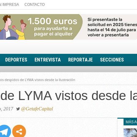
N IMPRESA
CONTACTO
DEPORTES
ENTREVISTA
REPORTAJE
SECCIONES
FOTONOTICIA
os despidos de LYMA vistos desde la Ilustración
EL AULA SIN MUROS
de LYMA vistos desde la
LOOK TOTAL
RINCÓN PSICOLÓGIC
TRIBUNA CON ACEN
o, 2017
@GetafeCapital
EL RINCÓN DE ACOE
MÁS 
RUTA DE LA MEMORIA
LA VOZ DE LA