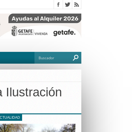
 Ilustración
O
TO
G
ACTUALIDAD