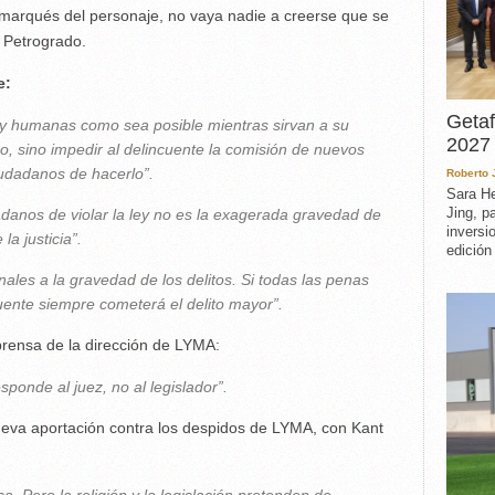
 marqués del personaje, no vaya nadie a creerse que se
e Petrogrado.
e:
Getaf
 y humanas como sea posible mientras sirvan a su
2027 
o, sino impedir al delincuente la comisión de nuevos
iudadanos de hacerlo”.
Roberto
Sara He
Jing, p
danos de violar la ley no es la exagerada gravedad de
inversi
la justicia”.
edición
ales a la gravedad de los delitos. Si todas las penas
cuente siempre cometerá el delito mayor”.
prensa de la dirección de LYMA:
esponde al juez, no al legislador”.
ueva aportación contra los despidos de LYMA, con Kant