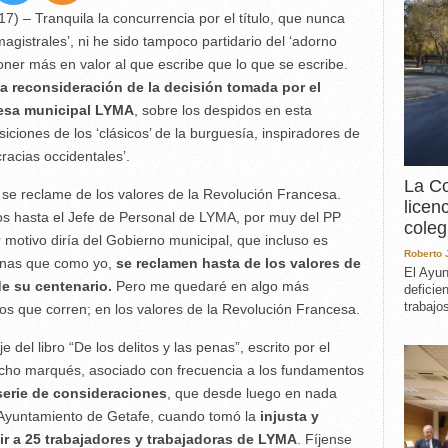
EXPERIENCIA
17) –
Tranquila la concurrencia por el título, que nunca
IN MEMORIAM
agistrales’, ni he sido tampoco partidario del ‘adorno
MEMORIA RECUPERA
oner más en valor al que escribe que lo que se escribe.
UN MINUTO EN EL
la reconsideración de la decisión tomada por el
MUSEO
resa municipal LYMA
, sobre los despidos en esta
VARIOS
ciones de los ‘clásicos’ de la burguesía, inspiradores de
acias occidentales’.
La Co
o se reclame de los valores de la Revolución Francesa.
licen
os hasta el Jefe de Personal de LYMA, por muy del PP
coleg
otivo diría del Gobierno municipal, que incluso es
Roberto
unas que como yo,
se reclamen hasta de los valores de
El Ayun
de su centenario.
Pero me quedaré en algo más
deficie
trabajo
s que corren; en los valores de la Revolución Francesa.
del libro “De los delitos y las penas”, escrito por el
cho marqués, asociado con frecuencia a los fundamentos
 serie de consideraciones
, que desde luego en nada
l Ayuntamiento de Getafe, cuando tomó la
injusta y
 a 25 trabajadores y trabajadoras de LYMA
. Fíjense