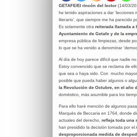
GETAFE/El rincón del lector
(14/03/20
he tenido aspiraciones a dar ‘lecciones m
literario’, que siempre me ha parecido p
Es solamente otra
reiterada llamada a 
Ayuntamiento de Getafe y de la emp
empresa pública de limpiezas, desde posi
lo que se ha venido a denominar ‘democr
Al día de hoy parece difícil que nadie n
Estoy convencido que se reclama de ell
que sea o haya sido. Con mucho mayor m
posible que pueda haber algunos o alg
la Revolución de Octubre, en el año 
doméstico, más asumible para los tiempo
Para ello haré mención de algunos pasaje 
Marqués de Beccaria en 1764, donde di
actuales del derecho,
refleja toda una
han presidido la decisión tomada por e
desproporcionada medida de despedir