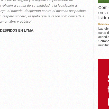
a. Pero la religión y la legislación pretenden de
religión a causa de su santidad, y la legislación a
Comie
rgo, al hacerlo, despiertan contra sí mismas sospechas
en la
un respeto sincero, respeto que la razón solo concede a
Isidro
amen libre y público”.
Roberto
Las obr
 DESPIDOS EN LYMA.
euros d
acondic
Serrano
multifun