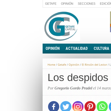
GETAFE
OPINIÓN
SECCIONES
EDICIÓ
OPINIÓN
ACTUALIDAD
CULTURA
A FIN DE CUENTAS
POLÍTICA
Home
/
Getafe
/
Opinión
/
El Rincón del Lector
/
L
PALABRA DE CONCEJAL
ECONOMÍA
LA PIEDRA DE SÍSIFO
Los despidos 
SOCIEDAD
EL SACAPUNTAS
BREVES
TODAS LAS BANDERAS
Por
Gregorio Gordo Pradel
el 14 marz
ROTAS
EL RINCÓN DEL LECTOR