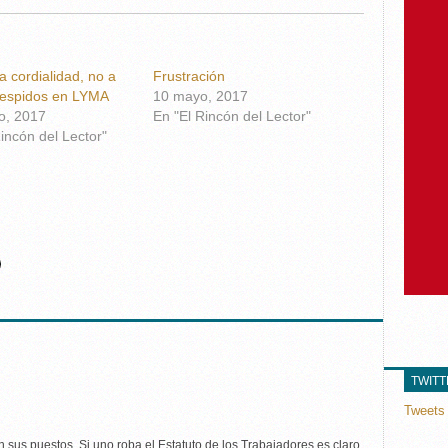
 cordialidad, no a
Frustración
despidos en LYMA
10 mayo, 2017
o, 2017
En "El Rincón del Lector"
incón del Lector"
TWIT
Tweets 
 sus puestos. Si uno roba el Estatuto de los Trabajadores es claro,