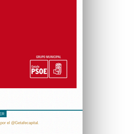
TER
por el @Getafecapital.