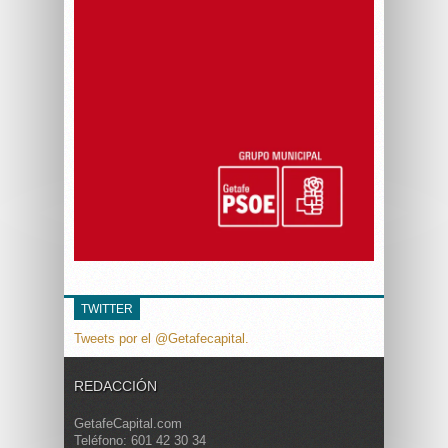
TWITTER
Tweets por el @Getafecapital.
REDACCIÓN
GetafeCapital.com
Teléfono: 601 42 30 34