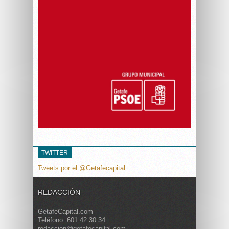
TWITTER
Tweets por el @Getafecapital.
REDACCIÓN
GetafeCapital.com
Teléfono: 601 42 30 34
redaccion@getafecapital.com